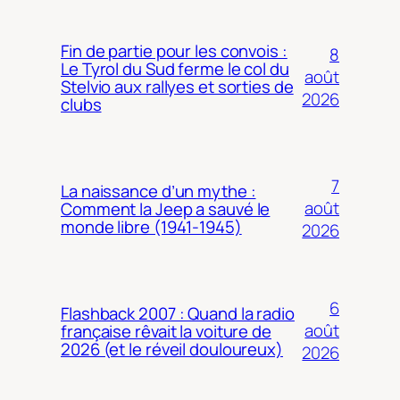
Fin de partie pour les convois :
8
Le Tyrol du Sud ferme le col du
août
Stelvio aux rallyes et sorties de
2026
clubs
7
La naissance d’un mythe :
août
Comment la Jeep a sauvé le
monde libre (1941-1945)
2026
6
Flashback 2007 : Quand la radio
août
française rêvait la voiture de
2026 (et le réveil douloureux)
2026