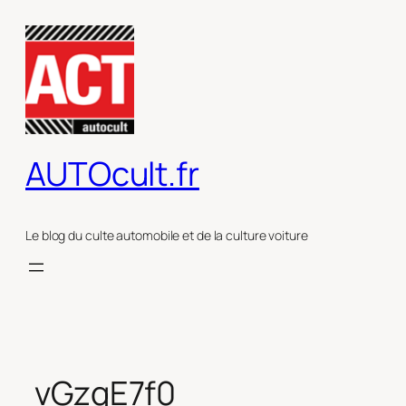
Aller
au
contenu
AUTOcult.fr
Le blog du culte automobile et de la culture voiture
vGzgE7f0