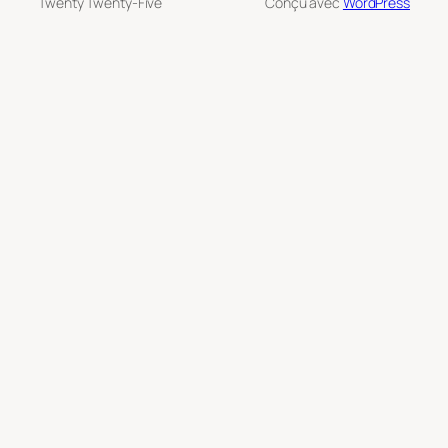
Twenty Twenty-Five
Conçu avec
WordPress