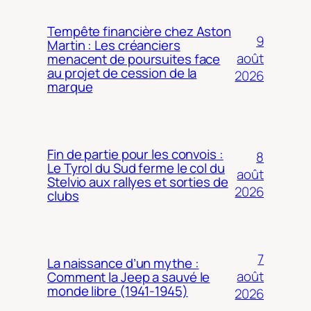
Tempête financière chez Aston
9
Martin : Les créanciers
août
menacent de poursuites face
au projet de cession de la
2026
marque
Fin de partie pour les convois :
8
Le Tyrol du Sud ferme le col du
août
Stelvio aux rallyes et sorties de
2026
clubs
7
La naissance d’un mythe :
août
Comment la Jeep a sauvé le
monde libre (1941-1945)
2026