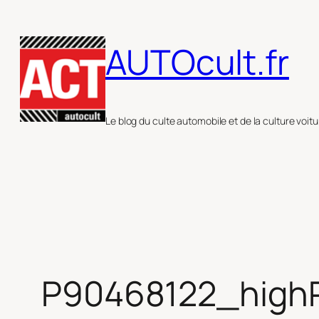
Aller
au
AUTOcult.fr
contenu
Le blog du culte automobile et de la culture voitu
P90468122_highR