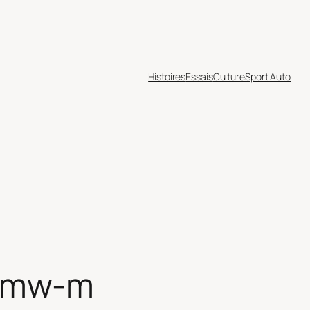
Histoires
Essais
Culture
Sport Auto
-bmw-m