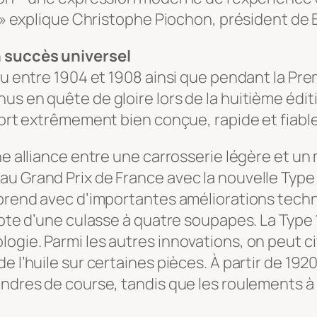
s, » explique Christophe Piochon, président de
n succès universel
ieu entre 1904 et 1908 ainsi que pendant la P
us en quête de gloire lors de la huitième édit
sport extrêmement bien conçue, rapide et fiab
e alliance entre une carrosserie légère et un m
u Grand Prix de France avec la nouvelle Type 1
eprend avec d’importantes améliorations techno
dote d’une culasse à quatre soupapes. La Type 
gie. Parmi les autres innovations, on peut cit
e l’huile sur certaines pièces. À partir de 192
ndres de course, tandis que les roulements à bi