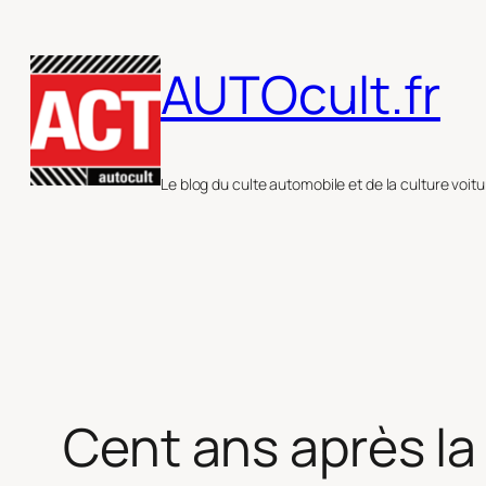
Aller
au
AUTOcult.fr
contenu
Le blog du culte automobile et de la culture voitu
Cent ans après la 