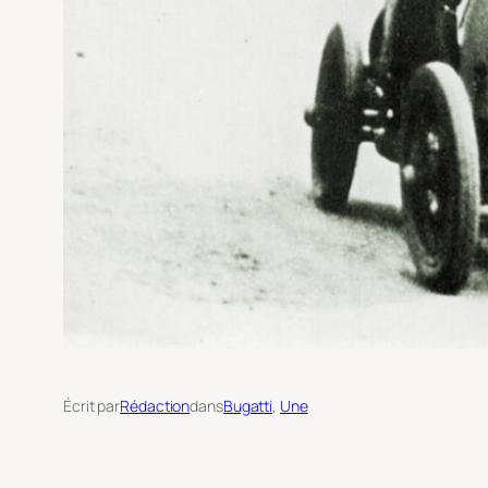
Écrit par
Rédaction
dans
Bugatti
, 
Une