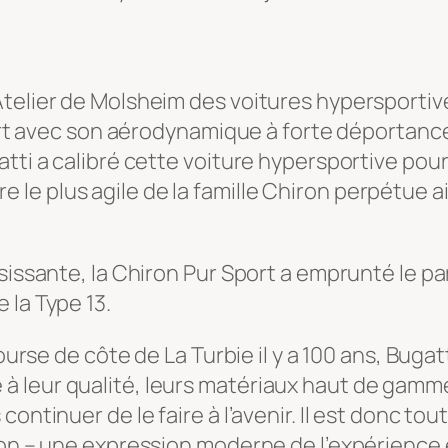
Atelier de Molsheim des voitures hypersporti
Sport avec son aérodynamique à forte déportan
ti a calibré cette voiture hypersportive pour g
e plus agile de la famille Chiron perpétue ai
sissante, la Chiron Pur Sport a emprunté le pa
 la Type 13.
course de côte de La Turbie il y a 100 ans, Buga
 leur qualité, leurs matériaux haut de gamme
ontinuer de le faire à l’avenir. Il est donc tou
tion – une expression moderne de l’expérienc