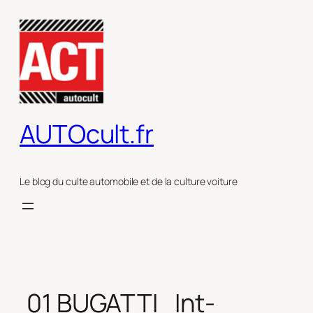
Aller
au
contenu
AUTOcult.fr
Le blog du culte automobile et de la culture voiture
01 BUGATTI_Int-