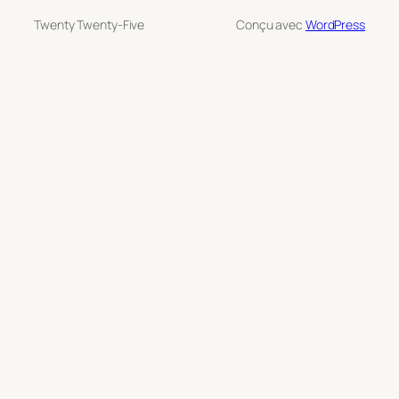
Twenty Twenty-Five
Conçu avec
WordPress