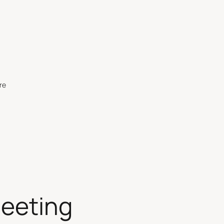
re
eeting