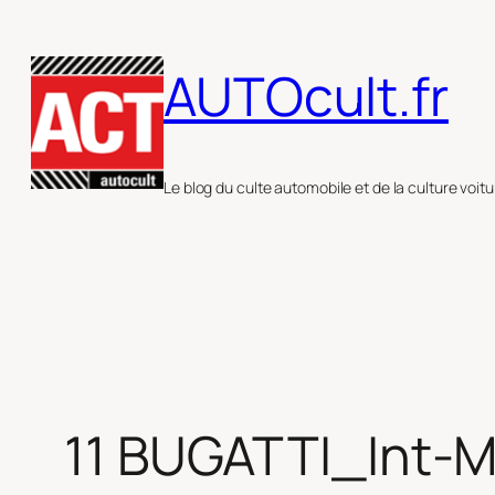
Aller
au
AUTOcult.fr
contenu
Le blog du culte automobile et de la culture voitu
11 BUGATTI_Int-M