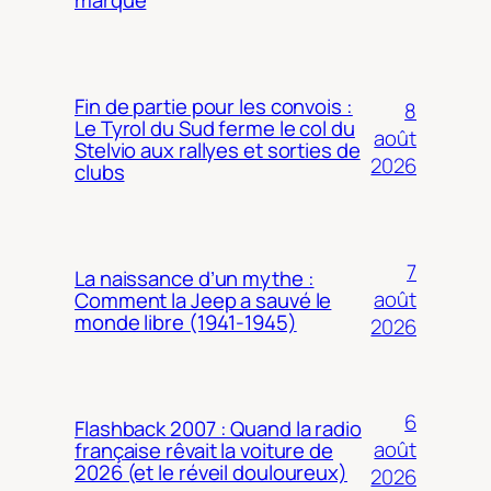
Fin de partie pour les convois :
8
Le Tyrol du Sud ferme le col du
août
Stelvio aux rallyes et sorties de
2026
clubs
7
La naissance d’un mythe :
août
Comment la Jeep a sauvé le
monde libre (1941-1945)
2026
6
Flashback 2007 : Quand la radio
août
française rêvait la voiture de
2026 (et le réveil douloureux)
2026