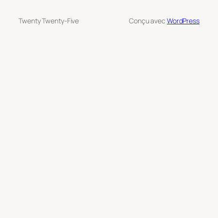
Twenty Twenty-Five
Conçu avec
WordPress