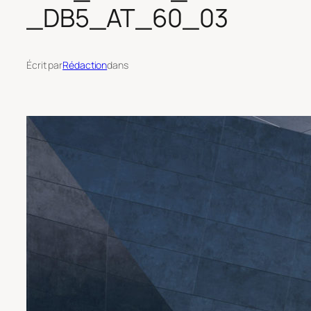
_DB5_AT_60_03
Écrit par
Rédaction
dans