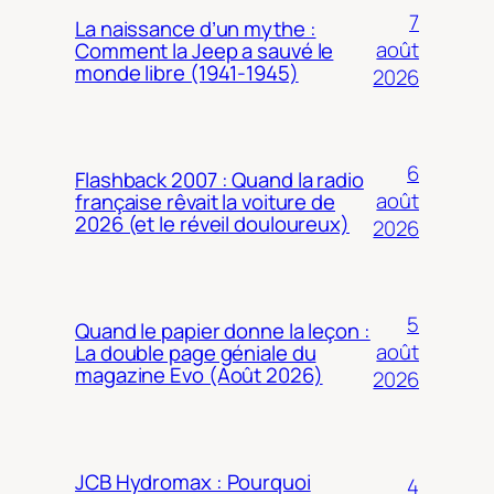
7
La naissance d’un mythe :
août
Comment la Jeep a sauvé le
monde libre (1941-1945)
2026
6
Flashback 2007 : Quand la radio
août
française rêvait la voiture de
2026 (et le réveil douloureux)
2026
5
Quand le papier donne la leçon :
août
La double page géniale du
magazine Evo (Août 2026)
2026
JCB Hydromax : Pourquoi
4