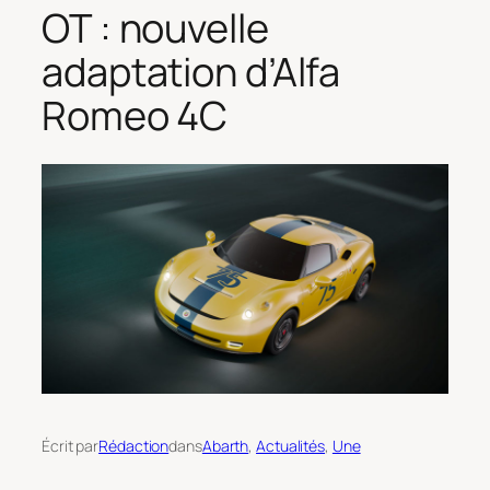
OT : nouvelle
adaptation d’Alfa
Romeo 4C
Écrit par
Rédaction
dans
Abarth
, 
Actualités
, 
Une