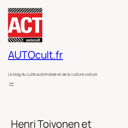
Aller
au
contenu
AUTOcult.fr
Le blog du culte automobile et de la culture voiture
Henri Toivonen et