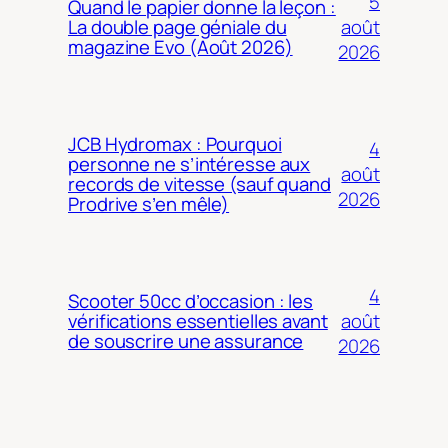
5
Quand le papier donne la leçon :
août
La double page géniale du
magazine Evo (Août 2026)
2026
JCB Hydromax : Pourquoi
4
personne ne s’intéresse aux
août
records de vitesse (sauf quand
2026
Prodrive s’en mêle)
4
Scooter 50cc d’occasion : les
août
vérifications essentielles avant
de souscrire une assurance
2026