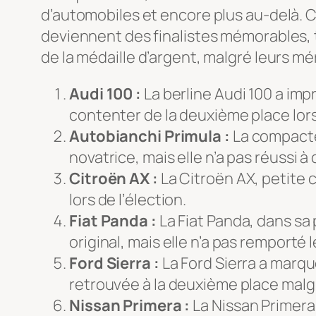
d’automobiles et encore plus au-delà. 
deviennent des finalistes mémorables, t
de la médaille d’argent, malgré leurs mé
Audi 100 :
La berline Audi 100 a imp
contenter de la deuxième place lors 
Autobianchi Primula :
La compacte 
novatrice, mais elle n’a pas réussi 
Citroën AX :
La Citroën AX, petite c
lors de l’élection.
Fiat Panda :
La Fiat Panda, dans sa 
original, mais elle n’a pas remporté 
Ford Sierra :
La Ford Sierra a marq
retrouvée à la deuxième place malg
Nissan Primera :
La Nissan Primera 