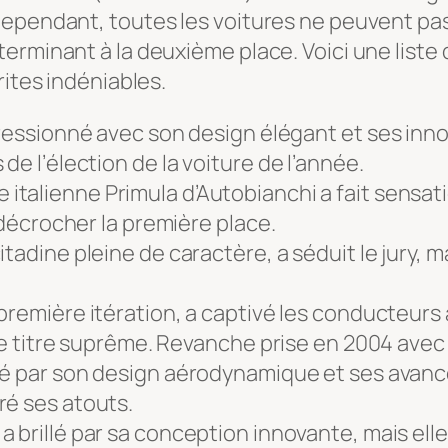
Cependant, toutes les voitures ne peuvent pa
erminant à la deuxième place. Voici une liste 
rites indéniables.
ressionné avec son design élégant et ses inno
de l’élection de la voiture de l’année.
italienne Primula d’Autobianchi a fait sensat
à décrocher la première place.
itadine pleine de caractère, a séduit le jury, 
première itération, a captivé les conducteurs
le titre suprême. Revanche prise en 2004 avec l
ué par son design aérodynamique et ses avancé
ré ses atouts.
a brillé par sa conception innovante, mais el