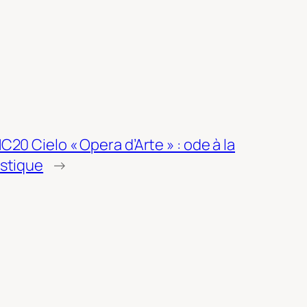
C20 Cielo « Opera d’Arte » : ode à la
istique
→