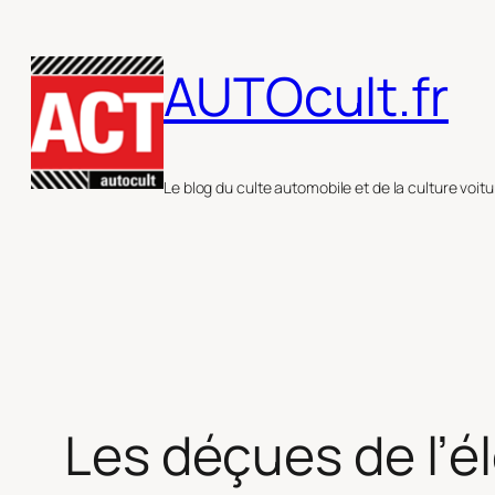
Aller
au
AUTOcult.fr
contenu
Le blog du culte automobile et de la culture voitu
Les déçues de l’él