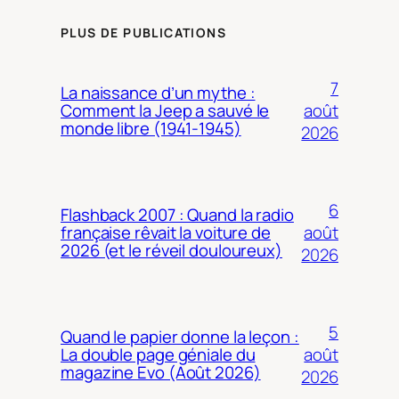
PLUS DE PUBLICATIONS
7
La naissance d’un mythe :
août
Comment la Jeep a sauvé le
monde libre (1941-1945)
2026
6
Flashback 2007 : Quand la radio
août
française rêvait la voiture de
2026 (et le réveil douloureux)
2026
5
Quand le papier donne la leçon :
août
La double page géniale du
magazine Evo (Août 2026)
2026