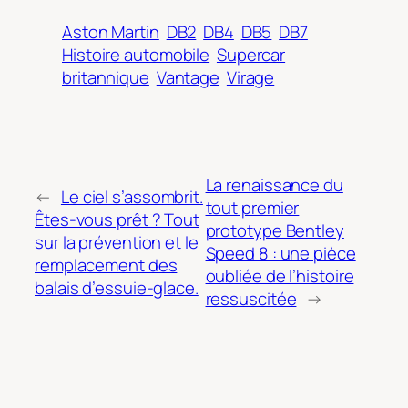
Aston Martin
DB2
DB4
DB5
DB7
Histoire automobile
Supercar
britannique
Vantage
Virage
La renaissance du
←
Le ciel s’assombrit.
tout premier
Êtes-vous prêt ? Tout
prototype Bentley
sur la prévention et le
Speed 8 : une pièce
remplacement des
oubliée de l’histoire
balais d’essuie-glace.
ressuscitée
→