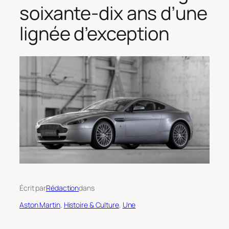
soixante-dix ans d’une
lignée d’exception
Écrit par
Rédaction
dans
Aston Martin
, 
Histoire & Culture
, 
Une