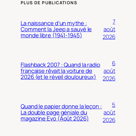
PLUS DE PUBLICATIONS
7
La naissance d’un mythe :
août
Comment la Jeep a sauvé le
monde libre (1941-1945)
2026
6
Flashback 2007 : Quand la radio
août
française rêvait la voiture de
2026 (et le réveil douloureux)
2026
5
Quand le papier donne la leçon :
août
La double page géniale du
magazine Evo (Août 2026)
2026