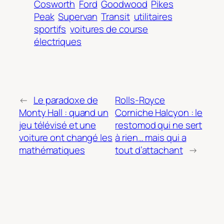
Cosworth
Ford
Goodwood
Pikes
Peak
Supervan
Transit
utilitaires
sportifs
voitures de course
électriques
←
Le paradoxe de
Rolls-Royce
Monty Hall : quand un
Corniche Halcyon : le
jeu télévisé et une
restomod qui ne sert
voiture ont changé les
à rien… mais qui a
mathématiques
tout d’attachant
→