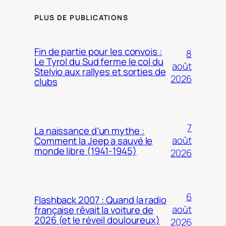
PLUS DE PUBLICATIONS
Fin de partie pour les convois :
8
Le Tyrol du Sud ferme le col du
août
Stelvio aux rallyes et sorties de
2026
clubs
7
La naissance d’un mythe :
août
Comment la Jeep a sauvé le
monde libre (1941-1945)
2026
6
Flashback 2007 : Quand la radio
août
française rêvait la voiture de
2026 (et le réveil douloureux)
2026