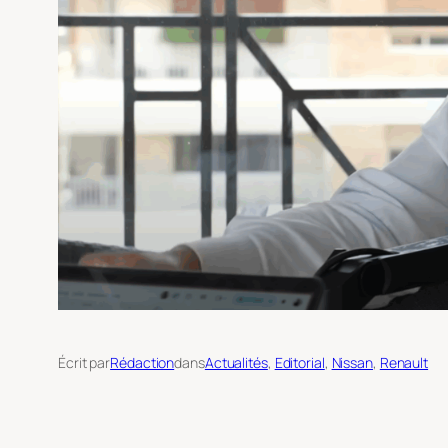
Écrit par
Rédaction
dans
Actualités
, 
Editorial
, 
Nissan
, 
Renault