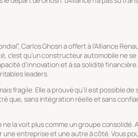
dès le départ de Ghosn. L’Alliance n’a pas su t
ndial”, Carlos Ghosn a offert à l’Alliance Ren
ité, c’est qu’un constructeur automobile ne s
pacité d’innovation et à sa solidité financière
éritables leaders.
ais fragile. Elle a prouvé qu’il est possible d
tré que, sans intégration réelle et sans confi
e ne la voit plus comme un groupe consolidé. A
une entreprise et une autre à côté. Vous po