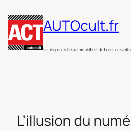
Aller
au
AUTOcult.fr
contenu
Le blog du culte automobile et de la culture voitu
L’illusion du numé