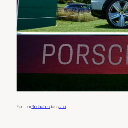
Écrit par
Rédaction
dans
Une