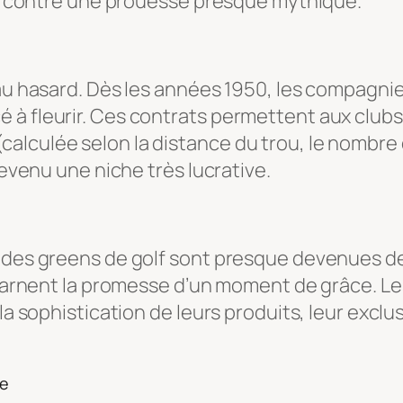
ure contre une prouesse presque mythique.
 au hasard. Dès les années 1950, les compagni
à fleurir. Ces contrats permettent aux clubs 
lculée selon la distance du trou, le nombre d
devenu une niche très lucrative.
 des greens de golf sont presque devenues des
 incarnent la promesse d’un moment de grâce.
la sophistication de leurs produits, leur exclu
le