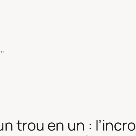
re
n trou en un : l’incro