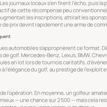
s journaux locaux s’en firent l’écho, puis la pr
ractif de cette récompense peu conventionnell
gmentait les inscriptions, attirait les sponsor
pe de prix devint rapidement une arme de com
rquent
ues automobiles s’approprièrent ce format. 
s de golf. Mercedes-Benz, Lexus, BMW, Chevro
ules en lot lors de tournois caritatifs, d’év
m à l’élégance du golf, au prestige de l’exploit 
l de l’opération. En moyenne, un golfeur amate
t mieux — une chance sur 2 500 — mais cela re