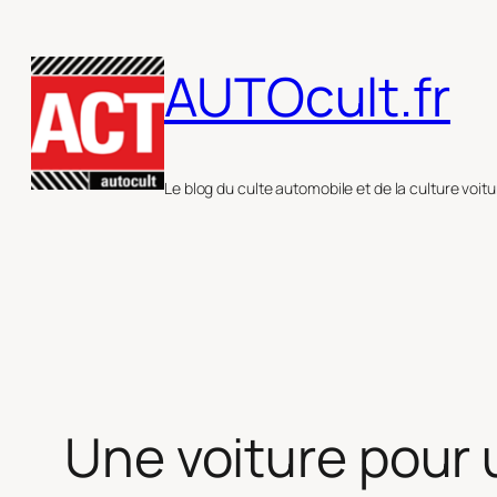
Aller
au
AUTOcult.fr
contenu
Le blog du culte automobile et de la culture voitu
Une voiture pour u