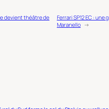
re devient théâtre de
Ferrari SP12 EC : une 
Maranello
→