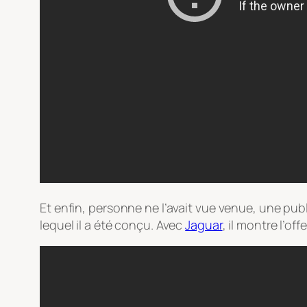
Et enfin, personne ne l’avait vue venue, une pub
lequel il a été conçu. Avec
Jaguar
, il montre l’