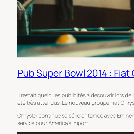
Pub Super Bowl 2014 : Fiat
Il restait quelques publicités à découvrir lors 
été très attendus. Le nouveau groupe Fiat Chrysl
Chrysler continue sa série entamée avec Eminem e
service pour America’s Import.