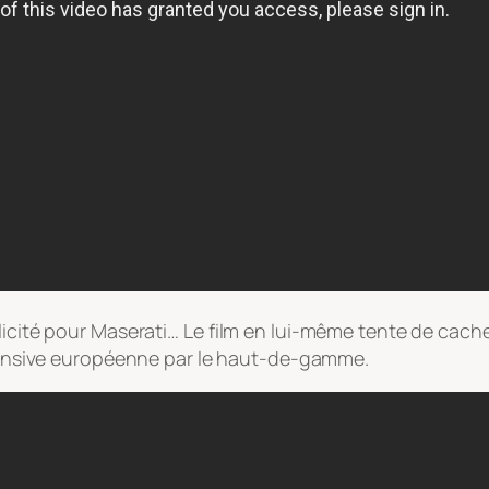
licité pour Maserati… Le film en lui-même tente de cach
offensive européenne par le haut-de-gamme.