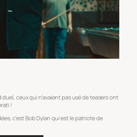
d duel, ceux qui n’avaient pas usé de teasers ont
ati !
es, c’est Bob Dylan qui est le patriote de