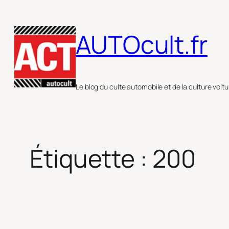
Aller
au
AUTOcult.fr
contenu
Le blog du culte automobile et de la culture voitu
Étiquette :
200