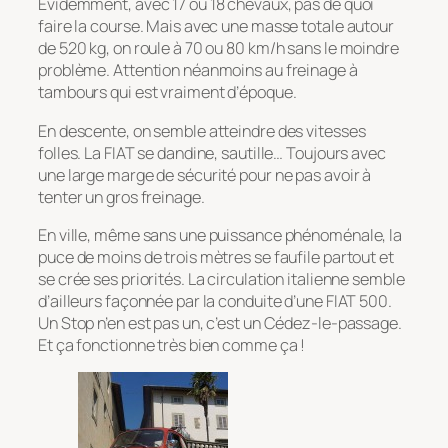
Évidemment, avec 17 ou 18 chevaux, pas de quoi
faire la course. Mais avec une masse totale autour
de 520 kg, on roule à 70 ou 80 km/h sans le moindre
problème. Attention néanmoins au freinage à
tambours qui est vraiment d’époque.
En descente, on semble atteindre des vitesses
folles. La FIAT se dandine, sautille… Toujours avec
une large marge de sécurité pour ne pas avoir à
tenter un gros freinage.
En ville, même sans une puissance phénoménale, la
puce de moins de trois mètres se faufile partout et
se crée ses priorités. La circulation italienne semble
d’ailleurs façonnée par la conduite d’une FIAT 500.
Un Stop n’en est pas un, c’est un Cédez-le-passage.
Et ça fonctionne très bien comme ça !