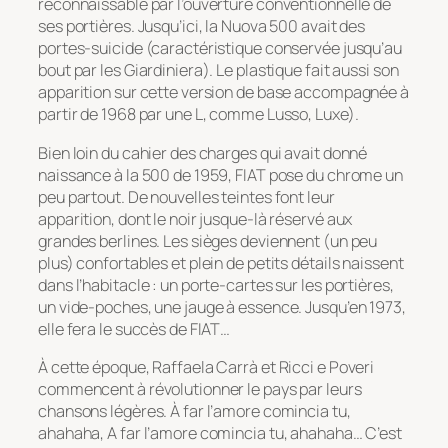
reconnaissable par l’ouverture conventionnelle de
ses portières. Jusqu’ici, la Nuova 500 avait des
portes-suicide (caractéristique conservée jusqu’au
bout par les Giardiniera). Le plastique fait aussi son
apparition sur cette version de base accompagnée à
partir de 1968 par une L, comme Lusso, Luxe).
Bien loin du cahier des charges qui avait donné
naissance à la 500 de 1959, FIAT pose du chrome un
peu partout. De nouvelles teintes font leur
apparition, dont le noir jusque-là réservé aux
grandes berlines. Les sièges deviennent (un peu
plus) confortables et plein de petits détails naissent
dans l’habitacle : un porte-cartes sur les portières,
un vide-poches, une jauge à essence. Jusqu’en 1973,
elle fera le succès de FIAT…
À cette époque, Raffaela Carrà et Ricci e Poveri
commencent à révolutionner le pays par leurs
chansons légères. À far l’amore comincia tu,
ahahaha, A far l’amore comincia tu, ahahaha… C’est