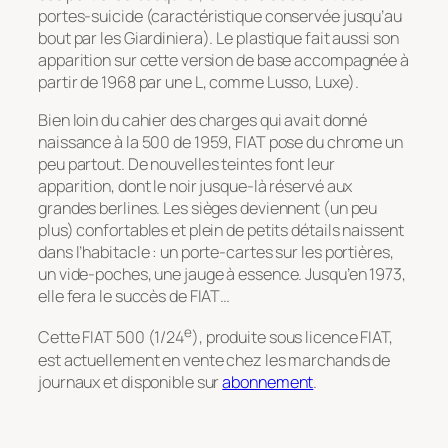
portes-suicide (caractéristique conservée jusqu’au
bout par les Giardiniera). Le plastique fait aussi son
apparition sur cette version de base accompagnée à
partir de 1968 par une L, comme Lusso, Luxe).
Bien loin du cahier des charges qui avait donné
naissance à la 500 de 1959, FIAT pose du chrome un
peu partout. De nouvelles teintes font leur
apparition, dont le noir jusque-là réservé aux
grandes berlines. Les sièges deviennent (un peu
plus) confortables et plein de petits détails naissent
dans l’habitacle : un porte-cartes sur les portières,
un vide-poches, une jauge à essence. Jusqu’en 1973,
elle fera le succès de FIAT…
e
Cette FIAT 500 (1/24
), produite sous licence FIAT,
est actuellement en vente chez les marchands de
journaux et disponible sur
abonnement
.