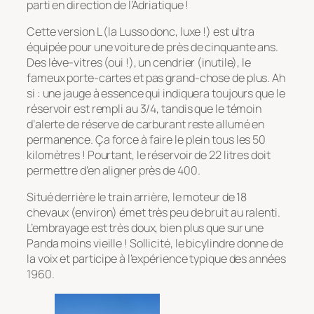
parti en direction de l’Adriatique !
Cette version L (la Lusso donc, luxe !) est ultra
équipée pour une voiture de près de cinquante ans.
Des lève-vitres (oui !), un cendrier (inutile), le
fameux porte-cartes et pas grand-chose de plus. Ah
si : une jauge à essence qui indiquera toujours que le
réservoir est rempli au 3/4, tandis que le témoin
d’alerte de réserve de carburant reste allumé en
permanence. Ça force à faire le plein tous les 50
kilomètres ! Pourtant, le réservoir de 22 litres doit
permettre d’en aligner près de 400.
Situé derrière le train arrière, le moteur de 18
chevaux (environ) émet très peu de bruit au ralenti.
L’embrayage est très doux, bien plus que sur une
Panda moins vieille ! Sollicité, le bicylindre donne de
la voix et participe à l’expérience typique des années
1960.