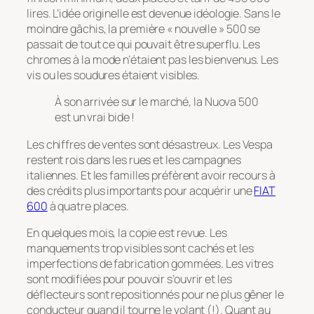
lires. L’idée originelle est devenue idéologie. Sans le
moindre gâchis, la première « nouvelle » 500 se
passait de tout ce qui pouvait être superflu. Les
chromes à la mode n’étaient pas les bienvenus. Les
vis ou les soudures étaient visibles.
À son arrivée sur le marché, la Nuova 500
est un vrai bide !
Les chiffres de ventes sont désastreux. Les Vespa
restent rois dans les rues et les campagnes
italiennes. Et les familles préfèrent avoir recours à
des crédits plus importants pour acquérir une
FIAT
600
à quatre places.
En quelques mois, la copie est revue. Les
manquements trop visibles sont cachés et les
imperfections de fabrication gommées. Les vitres
sont modifiées pour pouvoir s’ouvrir et les
déflecteurs sont repositionnés pour ne plus gêner le
conducteur quand il tourne le volant (!). Quant au