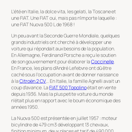
L’été en Italie, la dolce vita, les gelati, la Toscane et
une FIAT. Une FIAT oui, mais pas n’importe laquelle :
une FIAT Nuova 500 L de 1968 !
Un peu avant la Seconde Guerre Mondiale, quelques
grands industriels ont cherché à développer une
voiture qui répondait aux besoins de la population.
En Allemagne, Ferdinand Porsche a reçu le soutien
de son gouvernement pour élaborer la
Coccinelle
.
En France, les plans d’André Lefebvre ont dû être
caché sous l’occupation avant de donner naissance
à la
Citroën 2 CV
… En Italie, la famille Agnelli avait un
coup d’avance. La
FIAT 500 Topolino
était en vente
depuis 1936. Mais la plus petite voiture du monde
n’était plus en rapport avec le boum économique des
années 1950.
La Nuova 500 est présentée en juillet 1957 : moteur
bicylindre de 479 cm3 développant 13 chevaux,
finition minimum, deux places et tarif de 490 000