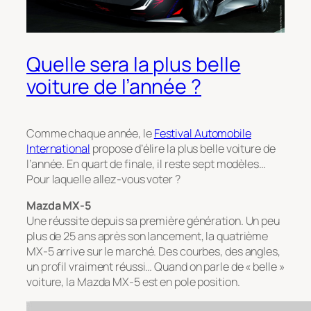
Quelle sera la plus belle
voiture de l’année ?
Comme chaque année, le
Festival Automobile
International
propose d’élire la plus belle voiture de
l’année. En quart de finale, il reste sept modèles…
Pour laquelle allez-vous voter ?
Mazda MX-5
Une réussite depuis sa première génération. Un peu
plus de 25 ans après son lancement, la quatrième
MX-5 arrive sur le marché. Des courbes, des angles,
un profil vraiment réussi… Quand on parle de « belle »
voiture, la Mazda MX-5 est en pole position.