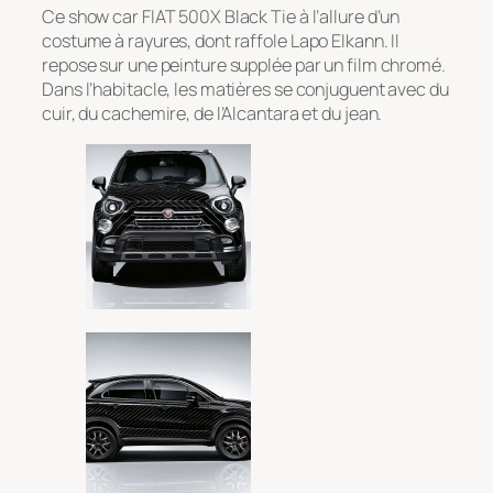
Ce show car FIAT 500X Black Tie à l’allure d’un
costume à rayures, dont raffole Lapo Elkann. Il
repose sur une peinture supplée par un film chromé.
Dans l’habitacle, les matières se conjuguent avec du
cuir, du cachemire, de l’Alcantara et du jean.