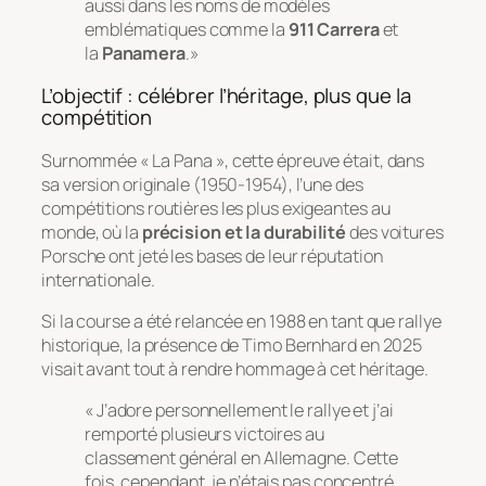
aussi dans les noms de modèles
emblématiques comme la
911 Carrera
et
la
Panamera
.»
L’objectif : célébrer l’héritage, plus que la
compétition
Surnommée « La Pana », cette épreuve était, dans
sa version originale (1950-1954), l’une des
compétitions routières les plus exigeantes au
monde, où la
précision et la durabilité
des voitures
Porsche ont jeté les bases de leur réputation
internationale.
Si la course a été relancée en 1988 en tant que rallye
historique, la présence de Timo Bernhard en 2025
visait avant tout à rendre hommage à cet héritage.
« J’adore personnellement le rallye et j’ai
remporté plusieurs victoires au
classement général en Allemagne. Cette
fois, cependant, je n’étais pas concentré