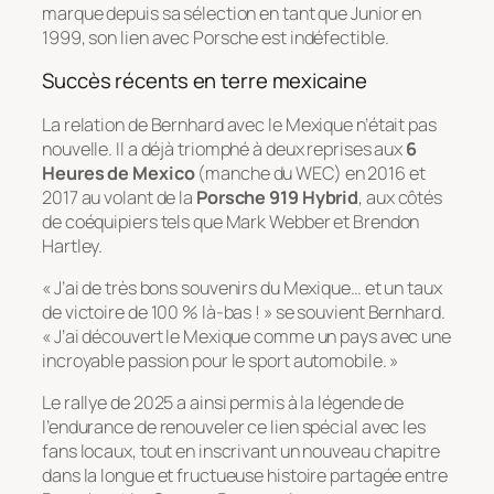
marque depuis sa sélection en tant que Junior en
1999, son lien avec Porsche est indéfectible.
Succès récents en terre mexicaine
La relation de Bernhard avec le Mexique n’était pas
nouvelle. Il a déjà triomphé à deux reprises aux
6
Heures de Mexico
(manche du WEC) en 2016 et
2017 au volant de la
Porsche 919 Hybrid
, aux côtés
de coéquipiers tels que Mark Webber et Brendon
Hartley.
« J’ai de très bons souvenirs du Mexique… et un taux
de victoire de 100 % là-bas ! » se souvient Bernhard.
« J’ai découvert le Mexique comme un pays avec une
incroyable passion pour le sport automobile. »
Le rallye de 2025 a ainsi permis à la légende de
l’endurance de renouveler ce lien spécial avec les
fans locaux, tout en inscrivant un nouveau chapitre
dans la longue et fructueuse histoire partagée entre