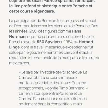
copilote mexicain Patrice Spitalier, renforçant
le lien profond et historique entre Porsche et
cette course légendaire.
La participation de Bernhard est un puissant rappel
de l’héritage laissé par les pionniers de Porsche. Dès
les années 1950, des figures comme
Hans
Herrmann
, qui mena la première équipe officielle
Porsche avec la
550 Spyder
en 1954, ou
Herbert
Linge
, dont le travail mécanique exceptionnel fut
salué par le gouvernement mexicain, ont établi la
réputation internationale de la marque sur les routes
mexicaines.
« Je sais par l’histoire de Porsche que ‘La
Carrera’ était une course majeure
mettant en vedette des pilotes Porsche
exceptionnels, » confie Timo Bernhard. «
Le lien historique entre Porsche et La
Carrera Panamericana se perpétue non
seulement dans la compétition, mais