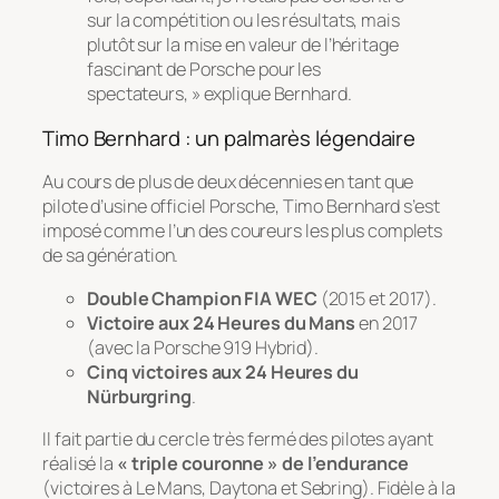
sur la compétition ou les résultats, mais
plutôt sur la mise en valeur de l’héritage
fascinant de Porsche pour les
spectateurs, » explique Bernhard.
Timo Bernhard : un palmarès légendaire
Au cours de plus de deux décennies en tant que
pilote d’usine officiel Porsche, Timo Bernhard s’est
imposé comme l’un des coureurs les plus complets
de sa génération.
Double Champion FIA WEC
(2015 et 2017).
Victoire aux 24 Heures du Mans
en 2017
(avec la Porsche 919 Hybrid).
Cinq victoires aux 24 Heures du
Nürburgring
.
Il fait partie du cercle très fermé des pilotes ayant
réalisé la
« triple couronne » de l’endurance
(victoires à Le Mans, Daytona et Sebring). Fidèle à la