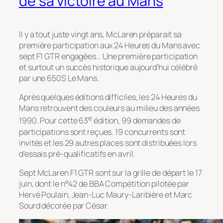
de sa victoire au Mans
Il y a tout juste vingt ans, McLaren préparait sa
première participation aux 24 Heures du Mans avec
sept F1 GTR engagées… Une première participation
et surtout un succès historique aujourd’hui célébré
par une 650S Le Mans.
Après quelques éditions difficiles, les 24 Heures du
Mans retrouvent des couleurs au milieu des années
e
1990. Pour cette 63
édition, 99 demandes de
participations sont reçues. 19 concurrents sont
invités et les 29 autres places sont distribuées lors
d’essais pré-qualificatifs en avril.
Sept McLaren F1 GTR sont sur la grille de départ le 17
juin, dont le n°42 de BBA Compétition pilotée par
Hervé Poulain, Jean-Luc Maury-Laribière et Marc
Sourd décorée par César.