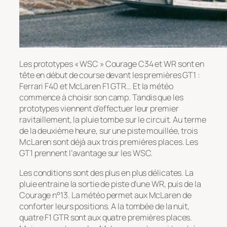
Les prototypes « WSC » Courage C34 et WR sont en
tête en début de course devant les premières GT1 :
Ferrari F40 et McLaren F1 GTR… Et la météo
commence à choisir son camp. Tandis que les
prototypes viennent d’effectuer leur premier
ravitaillement, la pluie tombe sur le circuit. Au terme
de la deuxième heure, sur une piste mouillée, trois
McLaren sont déjà aux trois premières places. Les
GT1 prennent l’avantage sur les WSC.
Les conditions sont des plus en plus délicates. La
pluie entraine la sortie de piste d’une WR, puis de la
Courage n°13. La météo permet aux McLaren de
conforter leurs positions. A la tombée de la nuit,
quatre F1 GTR sont aux quatre premières places.