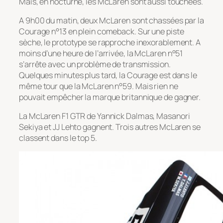
Mais, en nocturne, les McLaren sont aussi touchées.
A 9h00 du matin, deux McLaren sont chassées par la
Courage n°13 en plein comeback. Sur une piste
sèche, le prototype se rapproche inexorablement. A
moins d’une heure de l’arrivée, la McLaren n°51
s’arrête avec un problème de transmission.
Quelques minutes plus tard, la Courage est dans le
même tour que la McLaren n°59. Mais rien ne
pouvait empêcher la marque britannique de gagner.
La McLaren F1 GTR de Yannick Dalmas, Masanori
Sekiya et JJ Lehto gagnent. Trois autres McLaren se
classent dans le top 5.