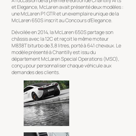
À l’occasion de la première édition de Chantilly Arts
et Elegance, McLaren avait présenté deux modèles :
une McLaren P1 GTR et un exemplaire unique de la
McLaren 650S inscrit au Concours d’Elegance.
Dévoilée en 2014, la McLaren 650S partage son
châssis avec la 12C et reçoit le même moteur
M838T biturbo de 3,8 litres, porté à 641 chevaux. Le
modèle présenté à Chantilly est issu du
département McLaren Special Operations (MSO),
conçu pour personnaliser chaque véhicule aux
demandes des clients.