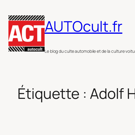
Aller
au
AUTOcult.fr
contenu
Le blog du culte automobile et de la culture voitu
Étiquette :
Adolf H