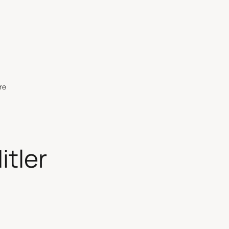
re
itler