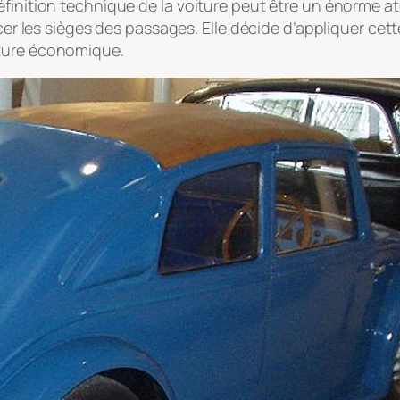
finition technique de la voiture peut être un énorme ato
ncer les sièges des passages. Elle décide d’appliquer ce
iture économique.