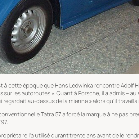
st à cette époque que Hans Ledwinka rencontre Adolf Hi
ures sur les autoroutes ». Quant à Porsche, il a admis – au
 regardait au-dessus de la mienne » alors qu’il travaillai
s conventionnelle Tatra 57 a forcé la marque à ne pas pr
T97.
priétaire l’a utilisé durant trente ans avant de le rend