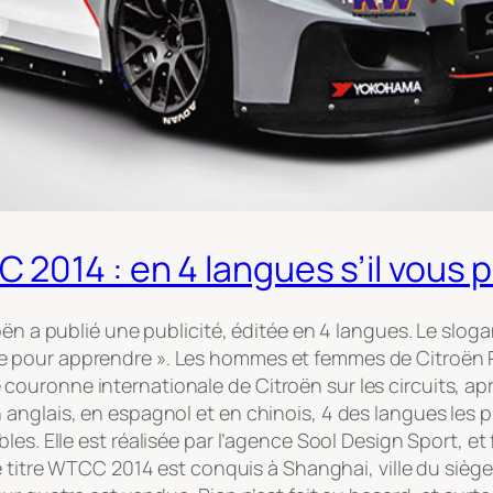
014 : en 4 langues s’il vous pl
oën a publié une publicité, éditée en 4 langues. Le slog
pour apprendre ». Les hommes et femmes de Citroën Ra
ière couronne internationale de Citroën sur les circuits, a
anglais, en espagnol et en chinois, 4 des langues les 
les. Elle est
réalisée par l’agence Sool Design Sport, et
 titre WTCC 2014 est conquis à Shanghai, ville du siège