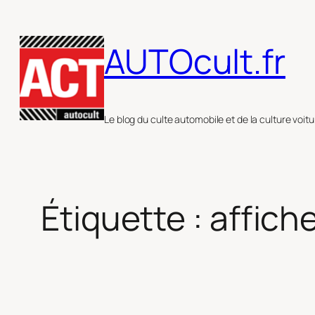
Aller
au
AUTOcult.fr
contenu
Le blog du culte automobile et de la culture voitu
Étiquette :
affich