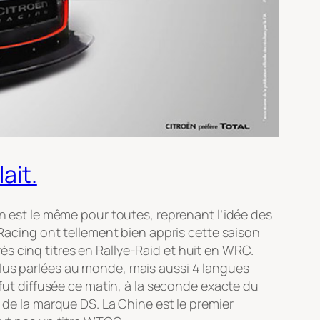
ait.
an est le même pour toutes, reprenant l’idée des
cing ont tellement bien appris cette saison
près cinq titres en Rallye-Raid et huit en WRC.
plus parlées au monde, mais aussi 4 langues
 fut diffusée ce matin, à la seconde exacte du
 de la marque DS. La Chine est le premier