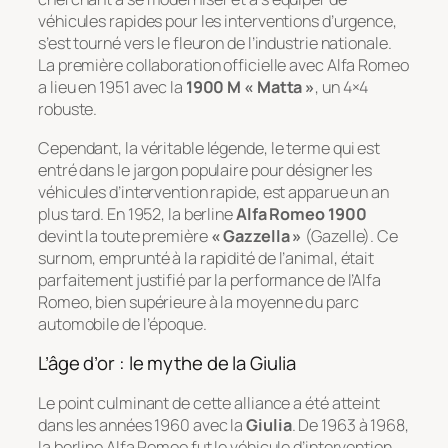
véhicules rapides pour les interventions d’urgence,
s’est tourné vers le fleuron de l’industrie nationale.
La première collaboration officielle avec Alfa Romeo
a lieu en 1951 avec la
1900 M « Matta »
, un 4×4
robuste.
Cependant, la véritable légende, le terme qui est
entré dans le jargon populaire pour désigner les
véhicules d’intervention rapide, est apparue un an
plus tard. En 1952, la berline
Alfa Romeo 1900
devint la toute première
« Gazzella »
(Gazelle). Ce
surnom, emprunté à la rapidité de l’animal, était
parfaitement justifié par la performance de l’Alfa
Romeo, bien supérieure à la moyenne du parc
automobile de l’époque.
L’âge d’or : le mythe de la Giulia
Le point culminant de cette alliance a été atteint
dans les années 1960 avec la
Giulia
. De 1963 à 1968,
la berline Alfa Romeo fut le véhicule d’intervention