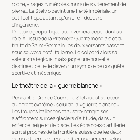
roche, virages numérotés, murs de soutènement de
pierre… Le Stelvio devint une fierté impériale, un
outil politique autant qu’un chef-d’œuvre
d’ingénierie.
L’histoire géopolitique bouleversera cependant son
rôle. À l’issue de la Première Guerre mondiale et du
traité de Saint-Germain, les deux versants passent
sous souveraineté italienne. Le col perd alors sa
valeur stratégique, mais gagne une nouvelle
destinée : celle de devenir un symbole de conquête
sportive et mécanique.
Le théâtre de la « guerre blanche »
Pendant la Grande Guerre, le Stelvio est au cœur
d’un front extrême : celui de la « guerre blanche ».
Les troupes italiennes et austro-hongroises
s’affrontent sur ces glaciers d’altitude, dans un
enfer de neige et de glace. Les échanges d’artillerie
sont si proches de la frontière suisse que les deux
camps durent s’entendre : tirer uniquement selon