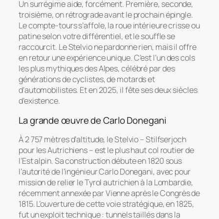
Un surrégime aide, forcément. Première, seconde,
troisième, on rétrograde avant le prochain épingle.
Le compte-tours s’affole, la roue intérieure crisse ou
patine selon votre différentiel, et le souffle se
raccourcit. Le Stelvio ne pardonne rien, mais il offre
en retour une expérience unique. C’est l’un des cols
les plus mythiques des Alpes, célébré par des
générations de cyclistes, de motards et
d’automobilistes. Et en 2025, il fête ses deux siècles
d’existence.
La grande œuvre de Carlo Donegani
À 2 757 mètres d’altitude, le Stelvio – Stilfserjoch
pour les Autrichiens – est le plus haut col routier de
l’Est alpin. Sa construction débute en 1820 sous
l’autorité de l’ingénieur Carlo Donegani, avec pour
mission de relier le Tyrol autrichien à la Lombardie,
récemment annexée par Vienne après le Congrès de
1815. L’ouverture de cette voie stratégique, en 1825,
fut un exploit technique : tunnels taillés dans la