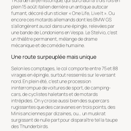
TR3a de rallye historique, qui surchauffa trois fois en
plein 15 août italien derrière un antique autocar
fumant, décoré d’un sticker « One Life, Live It ». Ou
encore ces motards allemands dont les BMW GS
s’allongèrent au sol dans une épingle, relevées par
une bande de Londoniens en Vespa. Le Stelvio, c’est
un théâtre permanent, mélange de drame
mécanique et de comédie humaine.
Une route surpeuplée mais unique
Selon les comptages, le col comporte entre 75 et 88
virages en épingle, surtout resserrés sur le versant
nord. En plein été, c’est une procession
ininterrompue de voitures de sport, de camping-
cars, de cyclistes haletants et de motards
intrépides. On y croise aussi bien des supercars
rugissantes que des caravanes en trois points, des
Minis anciennes par dizaines, ou… un muskrat
surgissant de nulle part pour disparaître tel la taupe
des Thunderbirds.