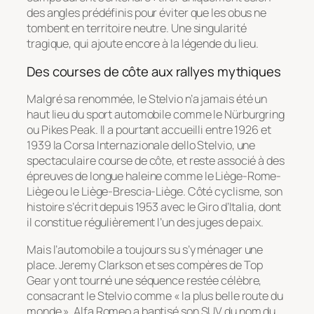
des angles prédéfinis pour éviter que les obus ne
tombent en territoire neutre. Une singularité
tragique, qui ajoute encore à la légende du lieu.
Des courses de côte aux rallyes mythiques
Malgré sa renommée, le Stelvio n’a jamais été un
haut lieu du sport automobile comme le Nürburgring
ou Pikes Peak. Il a pourtant accueilli entre 1926 et
1939 la Corsa Internazionale dello Stelvio, une
spectaculaire course de côte, et reste associé à des
épreuves de longue haleine comme le Liège-Rome-
Liège ou le Liège-Brescia-Liège. Côté cyclisme, son
histoire s’écrit depuis 1953 avec le Giro d’Italia, dont
il constitue régulièrement l’un des juges de paix.
Mais l’automobile a toujours su s’y ménager une
place. Jeremy Clarkson et ses compères de Top
Gear y ont tourné une séquence restée célèbre,
consacrant le Stelvio comme « la plus belle route du
monde ». Alfa Romeo a baptisé son SUV du nom du