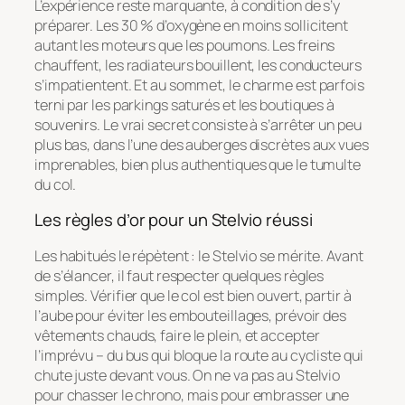
L’expérience reste marquante, à condition de s’y
préparer. Les 30 % d’oxygène en moins sollicitent
autant les moteurs que les poumons. Les freins
chauffent, les radiateurs bouillent, les conducteurs
s’impatientent. Et au sommet, le charme est parfois
terni par les parkings saturés et les boutiques à
souvenirs. Le vrai secret consiste à s’arrêter un peu
plus bas, dans l’une des auberges discrètes aux vues
imprenables, bien plus authentiques que le tumulte
du col.
Les règles d’or pour un Stelvio réussi
Les habitués le répètent : le Stelvio se mérite. Avant
de s’élancer, il faut respecter quelques règles
simples. Vérifier que le col est bien ouvert, partir à
l’aube pour éviter les embouteillages, prévoir des
vêtements chauds, faire le plein, et accepter
l’imprévu – du bus qui bloque la route au cycliste qui
chute juste devant vous. On ne va pas au Stelvio
pour chasser le chrono, mais pour embrasser une