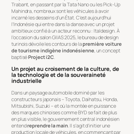
Trabant, en passant par la Tata Nano ou les Pick-Up
Mahindra, nombreux sont les véhicules à avoir
incarné les desseins d’un État. C’est aujourd’hui
l’Indonésie qui entre dans la danse avec un projet
ambitieux confié à un acteur reconnu : Italdesign. À
l’occasion du salon GIIAS 2025, le bureau de design
turinois dévoile les contours de la
première voiture
de tourisme indigène indonésienne
, un concept
baptisé
Project i2C
.
Un projet au croisement de la culture, de
la technologie et de la souveraineté
industrielle
Dans un paysage automobile dominé par les
constructeurs japonais – Toyota, Daihatsu, Honda,
Mitsubishi, Suzuki – et où la montée en puissance
des marques chinoises comme BYD se fait de plus
en plus visible, le gouvernement central indonésien
entend
reprendre la main
. Il s’agit d’initier une
production locale de véhicules, en commençant par