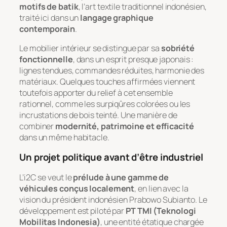
motifs de batik
, l’art textile traditionnel indonésien,
traité ici dans un
langage graphique
contemporain
.
Le mobilier intérieur se distingue par sa
sobriété
fonctionnelle
, dans un esprit presque japonais :
lignes tendues, commandes réduites, harmonie des
matériaux. Quelques touches affirmées viennent
toutefois apporter du relief à cet ensemble
rationnel, comme les surpiqûres colorées ou les
incrustations de bois teinté. Une manière de
combiner
modernité, patrimoine et efficacité
dans un même habitacle.
Un projet politique avant d’être industriel
L’i2C se veut le
prélude à une gamme de
véhicules conçus localement
, en lien avec la
vision du président indonésien Prabowo Subianto. Le
développement est piloté par
PT TMI (Teknologi
Mobilitas Indonesia)
, une entité étatique chargée