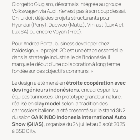
Giorgetto Giugiaro, désormais intégrée au groupe
Volkswagen via Audi, n’en est pas à son coup d’essai.
On lui doit déjà des projets structurants pour
Hyundai (Pony), Daewoo (Matiz), Vinfast (Lux A et
Lux SA) ou encore Voyah (Free).
Pour Andrea Porta, business developer chez
Italdesign, « le projet i2C est une étape essentielle
dans la stratégie industrielle de l’Indonésie. Il
marque le début d’une collaboration à long terme
fondée sur des objectifs communs. »
Le design a été mené en
étroite coopération avec
des ingénieurs indonésiens
, encadrés par les
équipes turinoises. Un prototype grandeur nature,
réalisé en
clay model
selon la tradition des
carrossiers italiens, a été présenté sur le stand SN2
du salon
GAIKINDO Indonesia International Auto
Show (GIIAS)
, organisé du 24 juillet au 3 août 2025
à BSD City.