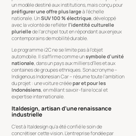
un modèle destiné aux institutions, mais conçu pour
préfigurer une offre plus large
à l’échelle
nationale. Un
SUV 100 % électrique
, développé
avec la volonté de refléter
l’identité culturelle
plurielle
de l’archipel tout en répondant aux enjeux
contemporains de mobilité durable.
Le programme i2C ne se limite pas à l’objet
automobile. Il s’affirme comme un
symbole d’unité
nationale
, dans un pays aux milliers d’îles et aux
centaines de groupes ethniques. Son acronyme –
Indigenous Indonesian Car
– résume toute l’ambition
du projet : une voiture créée
par et pour les
Indonésiens
, en mêlant savoir-faire local et
expertise internationale.
Italdesign, artisan d’une renaissance
industrielle
C’est à Italdesign qu’a été confié le soin de
concrétiser cette vision. L’entreprise fondée par