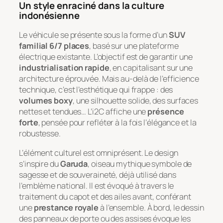
Un style enraciné dans la culture
indonésienne
Le véhicule se présente sous la forme d’un
SUV
familial 6/7 places
, basé sur une plateforme
électrique existante. L’objectif est de garantir une
industrialisation rapide
, en capitalisant sur une
architecture éprouvée. Mais au-delà de l’efficience
technique, c’est l’esthétique qui frappe : des
volumes boxy
, une silhouette solide, des surfaces
nettes et tendues… L’i2C affiche une
présence
forte
, pensée pour refléter à la fois l’élégance et la
robustesse.
L’élément culturel est omniprésent. Le design
s’inspire du
Garuda
, oiseau mythique symbole de
sagesse et de souveraineté, déjà utilisé dans
l’emblème national. Il est évoqué à travers le
traitement du capot et des ailes avant, conférant
une
prestance royale
à l’ensemble. À bord, le dessin
des panneaux de porte ou des assises évoque les