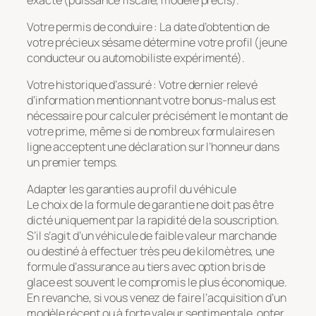
Votre permis de conduire : La date d’obtention de
votre précieux sésame détermine votre profil (jeune
conducteur ou automobiliste expérimenté).
Votre historique d’assuré : Votre dernier relevé
d’information mentionnant votre bonus-malus est
nécessaire pour calculer précisément le montant de
votre prime, même si de nombreux formulaires en
ligne acceptent une déclaration sur l’honneur dans
un premier temps.
Adapter les garanties au profil du véhicule
Le choix de la formule de garantie ne doit pas être
dicté uniquement par la rapidité de la souscription.
S’il s’agit d’un véhicule de faible valeur marchande
ou destiné à effectuer très peu de kilomètres, une
formule d’assurance au tiers avec option bris de
glace est souvent le compromis le plus économique.
En revanche, si vous venez de faire l’acquisition d’un
modèle récent ou à forte valeur sentimentale, opter