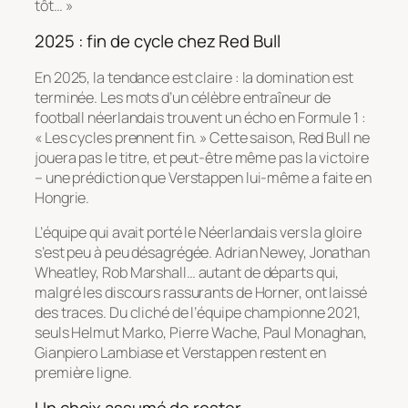
tôt… »
2025 : fin de cycle chez Red Bull
En 2025, la tendance est claire : la domination est
terminée. Les mots d’un célèbre entraîneur de
football néerlandais trouvent un écho en Formule 1 :
« Les cycles prennent fin. » Cette saison, Red Bull ne
jouera pas le titre, et peut-être même pas la victoire
– une prédiction que Verstappen lui-même a faite en
Hongrie.
L’équipe qui avait porté le Néerlandais vers la gloire
s’est peu à peu désagrégée. Adrian Newey, Jonathan
Wheatley, Rob Marshall… autant de départs qui,
malgré les discours rassurants de Horner, ont laissé
des traces. Du cliché de l’équipe championne 2021,
seuls Helmut Marko, Pierre Wache, Paul Monaghan,
Gianpiero Lambiase et Verstappen restent en
première ligne.