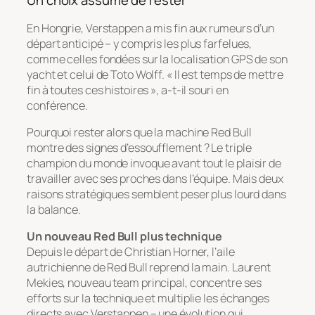
Un choix assumé de rester
En Hongrie, Verstappen a mis fin aux rumeurs d’un
départ anticipé – y compris les plus farfelues,
comme celles fondées sur la localisation GPS de son
yacht et celui de Toto Wolff. « Il est temps de mettre
fin à toutes ces histoires », a-t-il souri en
conférence.
Pourquoi rester alors que la machine Red Bull
montre des signes d’essoufflement ? Le triple
champion du monde invoque avant tout le plaisir de
travailler avec ses proches dans l’équipe. Mais deux
raisons stratégiques semblent peser plus lourd dans
la balance.
Un nouveau Red Bull plus technique
Depuis le départ de Christian Horner, l’aile
autrichienne de Red Bull reprend la main. Laurent
Mekies, nouveau team principal, concentre ses
efforts sur la technique et multiplie les échanges
directs avec Verstappen – une évolution qui