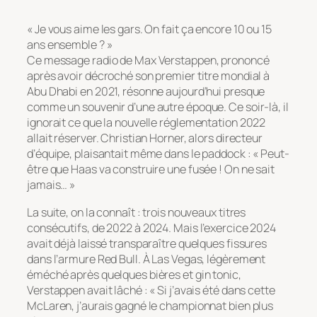
« Je vous aime les gars. On fait ça encore 10 ou 15
ans ensemble ? »
Ce message radio de Max Verstappen, prononcé
après avoir décroché son premier titre mondial à
Abu Dhabi en 2021, résonne aujourd’hui presque
comme un souvenir d’une autre époque. Ce soir-là, il
ignorait ce que la nouvelle réglementation 2022
allait réserver. Christian Horner, alors directeur
d’équipe, plaisantait même dans le paddock : « Peut-
être que Haas va construire une fusée ! On ne sait
jamais… »
La suite, on la connaît : trois nouveaux titres
consécutifs, de 2022 à 2024. Mais l’exercice 2024
avait déjà laissé transparaître quelques fissures
dans l’armure Red Bull. À Las Vegas, légèrement
éméché après quelques bières et gin tonic,
Verstappen avait lâché : « Si j’avais été dans cette
McLaren, j’aurais gagné le championnat bien plus