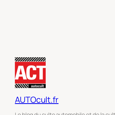
AUTOcult.fr
Le blog du culte automobile et de la cul