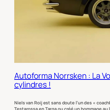
Autoforma Norrsken : La Vo
cylindres !
Niels van Roij est sans doute l’un des « coach
Testarossa en Targa ou créé un hommage au lé