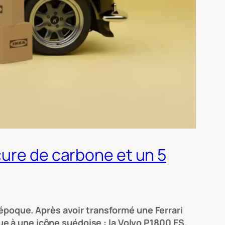
cure de carbone et un 5
 époque. Après avoir transformé une Ferrari
e à une icône suédoise : la Volvo P1800 ES.