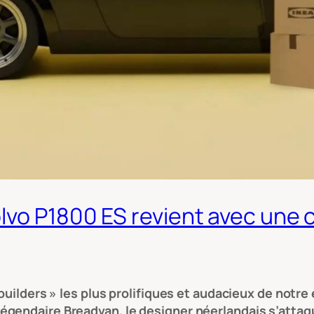
lvo P1800 ES revient avec une 
builders » les plus prolifiques et audacieux de notre
gendaire Breadvan, le designer néerlandais s’attaqu