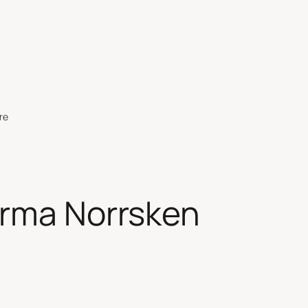
re
rma Norrsken