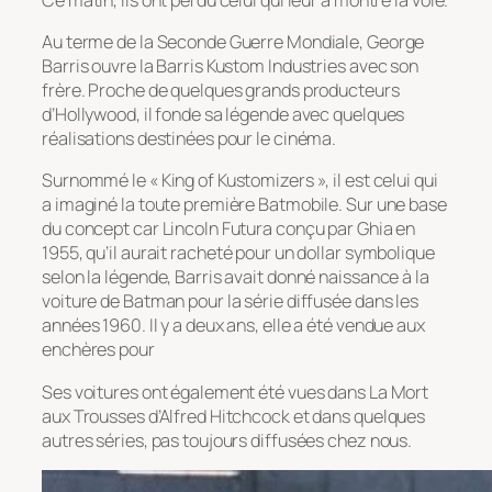
Au terme de la Seconde Guerre Mondiale, George
Barris ouvre la Barris Kustom Industries avec son
frère. Proche de quelques grands producteurs
d’Hollywood, il fonde sa légende avec quelques
réalisations destinées pour le cinéma.
Surnommé le « King of Kustomizers », il est celui qui
a imaginé la toute première Batmobile. Sur une base
du concept car Lincoln Futura conçu par Ghia en
1955, qu’il aurait racheté pour un dollar symbolique
selon la légende, Barris avait donné naissance à la
voiture de Batman pour la série diffusée dans les
années 1960. Il y a deux ans, elle a été vendue aux
enchères pour
Ses voitures ont également été vues dans La Mort
aux Trousses d’Alfred Hitchcock et dans quelques
autres séries, pas toujours diffusées chez nous.