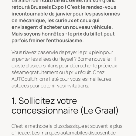
Le Salon de l’Auto de Bruxelles fait son grand
retour à Brussels Expo ! C’est le rendez-vous
incontournable de janvier pour les passionnés
de mécanique, les curieux et ceux qui
envisagent d’acheter un nouveau véhicule.
Mais soyons honnêtes : le prix du billet peut
parfois freiner l’enthousiasme.
Vous n’avez pas envie de payer le prix plein pour
arpenter les allées du Heysel ? Bonne nouvelle : il
existe plusieurs filons pour décrocher le précieux
sésame gratuitement ou à prix réduit. Chez
AUTOcult.fr, on a listé pour vous les meilleures
astuces pour obtenir vos invitations.
1. Sollicitez votre
concessionnaire (Le Graal)
C’est la méthode la plus classique et souvent la plus
efficace. Les marques automobiles disposent de