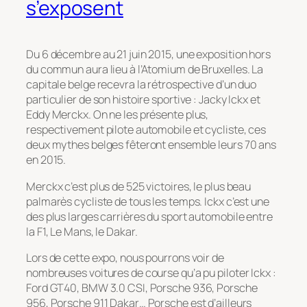
s’exposent
Du 6 décembre au 21 juin 2015, une exposition hors
du commun aura lieu à l’Atomium de Bruxelles. La
capitale belge recevra la rétrospective d’un duo
particulier de son histoire sportive : Jacky Ickx et
Eddy Merckx. On ne les présente plus,
respectivement pilote automobile et cycliste, ces
deux mythes belges fêteront ensemble leurs 70 ans
en 2015.
Merckx c’est plus de 525 victoires, le plus beau
palmarès cycliste de tous les temps. Ickx c’est une
des plus larges carrières du sport automobile entre
la F1, Le Mans, le Dakar.
Lors de cette expo, nous pourrons voir de
nombreuses voitures de course qu’a pu piloter Ickx :
Ford GT40, BMW 3.0 CSI, Porsche 936, Porsche
956, Porsche 911 Dakar… Porsche est d’ailleurs