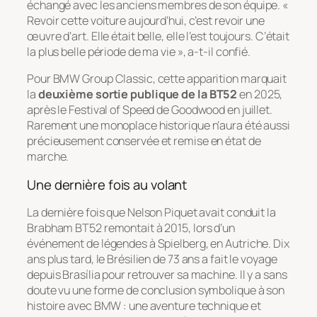
échangé avec les anciens membres de son équipe. «
Revoir cette voiture aujourd’hui, c’est revoir une
œuvre d’art. Elle était belle, elle l’est toujours. C’était
la plus belle période de ma vie », a-t-il confié.
Pour BMW Group Classic, cette apparition marquait
la
deuxième sortie publique de la BT52
en 2025,
après le Festival of Speed de Goodwood en juillet.
Rarement une monoplace historique n’aura été aussi
précieusement conservée et remise en état de
marche.
Une dernière fois au volant
La dernière fois que Nelson Piquet avait conduit la
Brabham BT52 remontait à 2015, lors d’un
événement de légendes à Spielberg, en Autriche. Dix
ans plus tard, le Brésilien de 73 ans a fait le voyage
depuis Brasília pour retrouver sa machine. Il y a sans
doute vu une forme de conclusion symbolique à son
histoire avec BMW : une aventure technique et