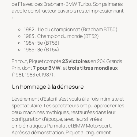
de F1 avec des Brabham-BMW Turbo. Son palmarès
avec le constructeur bavarois reste impressionnant
:
1982 : 11e du championnat (Brabham BT50)
1983 : Champion du monde (BT52)
1984 : 5e (BT53)
1985 : 8e (BT54)
En tout, Piquet compte
23 victoires
en 204 Grands
Prix, dont
7 pour BMW
, et
trois titres mondiaux
(1981, 1983 et 1987).
Un hommage à la démesure
L’événement d’Estoril s’est voulu à la fois intimiste et
spectaculaire. Les spectateurs ont pu approcher les
deux machines mythiques, restaurées dans leur
configuration d’époque, avec leurs livrées
emblématiques Parmalat et BMW Motorsport.
Après sa démonstration, Piquet a longuement