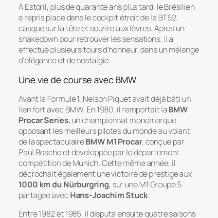
À Estoril, plus de quarante ans plus tard, le Brésilien
a repris place dans le cockpit étroit de la BT52,
casque sur la tête et sourire aux lèvres. Après un
shakedown pour retrouver les sensations, il a
effectué plusieurs tours d’honneur, dans un mélange
d’élégance et de nostalgie.
Une vie de course avec BMW
Avant la Formule 1, Nelson Piquet avait déjà bâti un
lien fort avec BMW. En 1980, il remportait la
BMW
Procar Series
, un championnat monomarque
opposant les meilleurs pilotes du monde au volant
de la spectaculaire
BMW M1 Procar
, conçue par
Paul Rosche et développée par le département
compétition de Munich. Cette même année, il
décrochait également une victoire de prestige aux
1000 km du Nürburgring
, sur une M1 Groupe 5
partagée avec
Hans-Joachim Stuck
.
Entre 1982 et 1985, il disputa ensuite quatre saisons