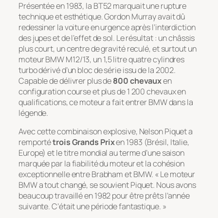
Présentée en 1983, la BT52 marquait une rupture
technique et esthétique. Gordon Murray avait dû
redessiner la voiture en urgence après l’interdiction
des jupes et de l’effet de sol. Le résultat : un châssis
plus court, un centre de gravité reculé, et surtout un
moteur BMW M12/13, un 1,5 litre quatre cylindres
turbo dérivé d’un bloc de série issu de la 2002.
Capable de délivrer plus de
800 chevaux
en
configuration course et plus de 1 200 chevaux en
qualifications, ce moteur a fait entrer BMW dans la
légende.
Avec cette combinaison explosive, Nelson Piquet a
remporté
trois Grands Prix
en 1983 (Brésil, Italie,
Europe) et le titre mondial au terme d’une saison
marquée par la fiabilité du moteur et la cohésion
exceptionnelle entre Brabham et BMW. « Le moteur
BMW a tout changé, se souvient Piquet. Nous avons
beaucoup travaillé en 1982 pour être prêts l’année
suivante. C’était une période fantastique. »