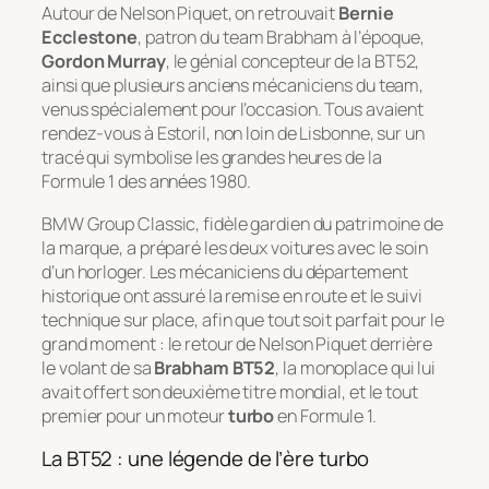
Autour de Nelson Piquet, on retrouvait
Bernie
Ecclestone
, patron du team Brabham à l’époque,
Gordon Murray
, le génial concepteur de la BT52,
ainsi que plusieurs anciens mécaniciens du team,
venus spécialement pour l’occasion. Tous avaient
rendez-vous à Estoril, non loin de Lisbonne, sur un
tracé qui symbolise les grandes heures de la
Formule 1 des années 1980.
BMW Group Classic, fidèle gardien du patrimoine de
la marque, a préparé les deux voitures avec le soin
d’un horloger. Les mécaniciens du département
historique ont assuré la remise en route et le suivi
technique sur place, afin que tout soit parfait pour le
grand moment : le retour de Nelson Piquet derrière
le volant de sa
Brabham BT52
, la monoplace qui lui
avait offert son deuxième titre mondial, et le tout
premier pour un moteur
turbo
en Formule 1.
La BT52 : une légende de l’ère turbo