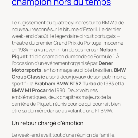
champion hors du temps
Le rugissement du quatre cylindres turbo BMW a de
nouveau résonné sur le bitume d’Estoril. Le dernier
week-end d’août, le légendaire circuit portugais —
théâtre du premier Grand Prix du Portugal moderne
en 1984 — a vu revenir l’un de ses héros :
Nelson
Piquet
, triple champion du monde de Formule 1. À
l’occasion d’un événement organisé par
Dener
Motorsports
, en hommage au pilote brésilien,
BMW
Group Classic
a sorti deux joyaux de son patrimoine
sportif : la
Brabham BMW BT52 Turbo
de 1983 et la
BMW M1 Procar
de 1980. Deux voitures
emblématiques, deux chapitres majeurs de la
carrière de Piquet, réunis pour ce qui pourrait bien
être sa dernière danse au volant d’une F1 BMW.
Un retour chargé d’émotion
Le week-end avait tout d’une réunion de famille.