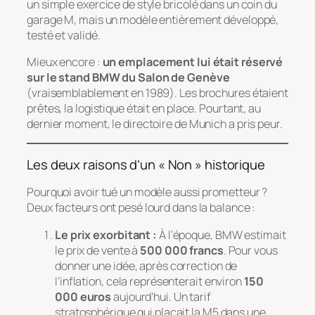
un simple exercice de style bricolé dans un coin du
garage M, mais un modèle entièrement développé,
testé et validé.
Mieux encore :
un emplacement lui était réservé
sur le stand BMW du Salon de Genève
(vraisemblablement en 1989). Les brochures étaient
prêtes, la logistique était en place. Pourtant, au
dernier moment, le directoire de Munich a pris peur.
Les deux raisons d’un « Non » historique
Pourquoi avoir tué un modèle aussi prometteur ?
Deux facteurs ont pesé lourd dans la balance :
Le prix exorbitant :
À l’époque, BMW estimait
le prix de vente à
500 000 francs
. Pour vous
donner une idée, après correction de
l’inflation, cela représenterait environ
150
000 euros
aujourd’hui. Un tarif
stratosphérique qui plaçait la M5 dans une