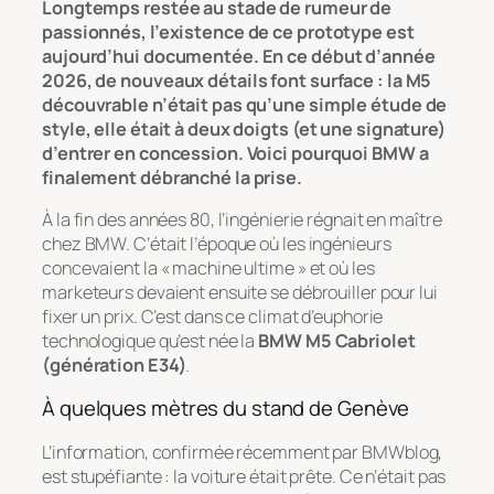
Longtemps restée au stade de rumeur de
passionnés, l’existence de ce prototype est
aujourd’hui documentée. En ce début d’année
2026, de nouveaux détails font surface : la M5
découvrable n’était pas qu’une simple étude de
style, elle était à deux doigts (et une signature)
d’entrer en concession. Voici pourquoi BMW a
finalement débranché la prise.
À la fin des années 80, l’ingénierie régnait en maître
chez BMW. C’était l’époque où les ingénieurs
concevaient la « machine ultime » et où les
marketeurs devaient ensuite se débrouiller pour lui
fixer un prix. C’est dans ce climat d’euphorie
technologique qu’est née la
BMW M5 Cabriolet
(génération E34)
.
À quelques mètres du stand de Genève
L’information, confirmée récemment par
BMWblog
,
est stupéfiante : la voiture était prête. Ce n’était pas