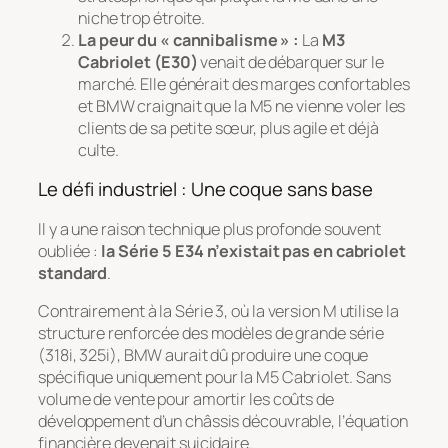
niche trop étroite.
La peur du « cannibalisme » :
La
M3
Cabriolet (E30)
venait de débarquer sur le
marché. Elle générait des marges confortables
et BMW craignait que la M5 ne vienne voler les
clients de sa petite sœur, plus agile et déjà
culte.
Le défi industriel : Une coque sans base
Il y a une raison technique plus profonde souvent
oubliée :
la Série 5 E34 n’existait pas en cabriolet
standard
.
Contrairement à la Série 3, où la version M utilise la
structure renforcée des modèles de grande série
(318i, 325i), BMW aurait dû produire une coque
spécifique
uniquement
pour la M5 Cabriolet. Sans
volume de vente pour amortir les coûts de
développement d’un châssis découvrable, l’équation
financière devenait suicidaire.