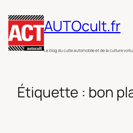
Aller
au
AUTOcult.fr
contenu
Le blog du culte automobile et de la culture voitu
Étiquette :
bon pl