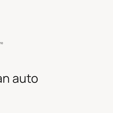
re
an auto