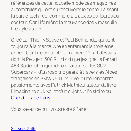
références de cette nouvelle mode des magazines
automobiles qui ont su renouveler le genre. Laissant
la partie technico-commerciale aux poids-lourds du
secteur, Car Life mène la mouvance des « masculin
lifestyle auto ».
Créé par Thierry Soave et Paul Belmondo, qui sont
toujours à la manœuvre en entamant la troisième
année, Car Life présente un numéro 12 fait d’essais –
dont la Peugeot 308 R HYbrid que je signe, la Ferrari
488 Spider et un grand comparatif sur les SUV
Supercars –, d’un road trip géant à travers les Alpes
françaises en BMW 750 Li xDrive, d’une rencontre
passionnante avec Patrick Mathieu, auteur du livre
L’imaginaire du luxe, et d’un sujet sur l’histoire du
Grand Prix de Paris
.
Vous savez ce qu’il vous reste à faire !
8 février 2016