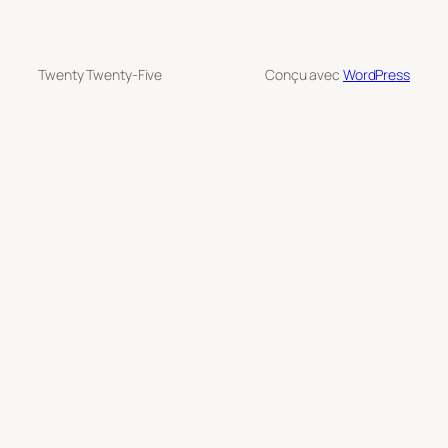
Twenty Twenty-Five
Conçu avec
WordPress