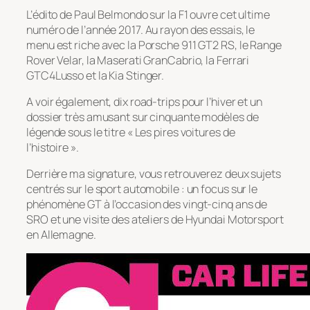
L’édito de Paul Belmondo sur la F1 ouvre cet ultime
numéro de l’année 2017. Au rayon des essais, le
menu est riche avec la Porsche 911 GT2 RS, le Range
Rover Velar, la Maserati GranCabrio, la Ferrari
GTC4Lusso et la Kia Stinger.
A voir également, dix road-trips pour l’hiver et un
dossier très amusant sur cinquante modèles de
légende sous le titre « Les pires voitures de
l’histoire ».
Derrière ma signature, vous retrouverez deux sujets
centrés sur le sport automobile : un focus sur le
phénomène GT à l’occasion des vingt-cinq ans de
SRO et une visite des ateliers de Hyundai Motorsport
en Allemagne.