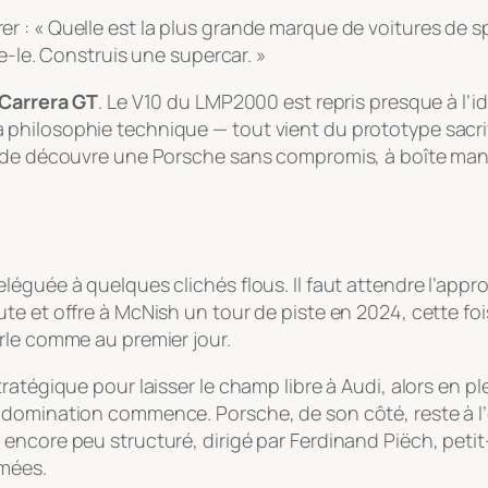
 : « Quelle est la plus grande marque de voitures de s
e-le. Construis une supercar. »
 Carrera GT
. Le V10 du LMP2000 est repris presque à l’id
philosophie technique — tout vient du prototype sacrif
nde découvre une Porsche sans compromis, à boîte manue
léguée à quelques clichés flous. Il faut attendre l’app
te et offre à McNish un tour de piste en 2024, cette fo
rle comme au premier jour.
tratégique pour laisser le champ libre à Audi, alors en
domination commence. Porsche, de son côté, reste à l’é
encore peu structuré, dirigé par Ferdinand Piëch, peti
rmées.