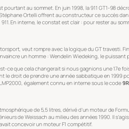
st pourtant au sommet. En juin 1998, la 911 GT1-98 décr
 Stéphane Ortelli offrent au constructeur ce succès dan
 911. En interne, le constat est clair : pour rester au so
orsport, veut rompre avec la logique du GT travesti. Fin
t convaincre un homme : Wendelin Wiedeking, le puissant
est-ce que cela changerait si nous gagnions une 17e fois
nt le droit de prendre une année sabbatique en 1999 po
ojet LMP2000, également connu en interne sous le code
9R
tmosphérique de 5,5 litres, dérivé d’un moteur de Formul
énieurs de Weissach au milieu des années 1990. Il s’agi
savait concevoir un moteur F1 compétitif.