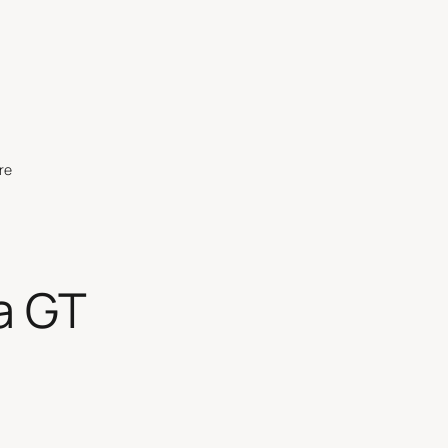
re
a GT