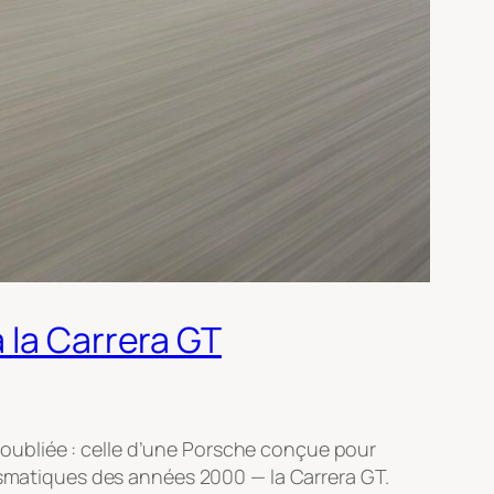
 la Carrera GT
re oubliée : celle d’une Porsche conçue pour
rismatiques des années 2000 — la Carrera GT.