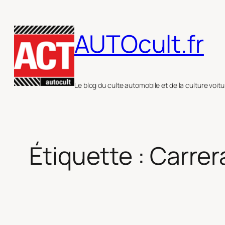
Aller
au
AUTOcult.fr
contenu
Le blog du culte automobile et de la culture voitu
Étiquette :
Carrer