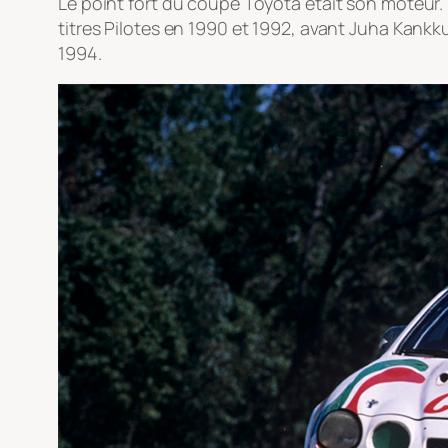
Le point fort du coupé Toyota était son moteur.
titres Pilotes en 1990 et 1992, avant Juha Kankk
1994.