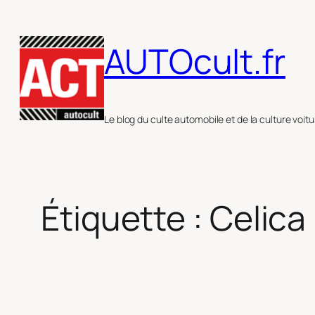
Aller
au
AUTOcult.fr
contenu
Le blog du culte automobile et de la culture voitu
Étiquette :
Celica