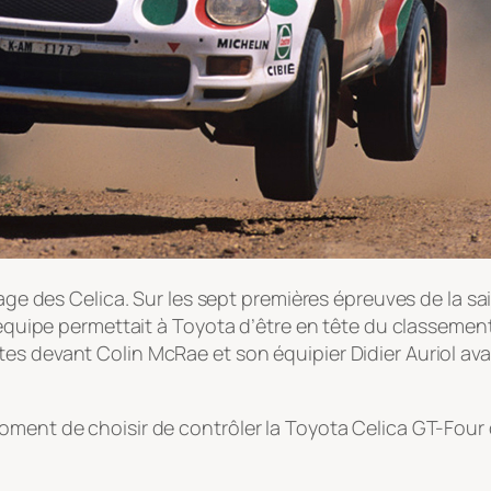
age des Celica. Sur les sept premières épreuves de la sai
 l’équipe permettait à Toyota d’être en tête du classeme
es devant Colin McRae et son équipier Didier Auriol ava
oment de choisir de contrôler la Toyota Celica GT-Four 