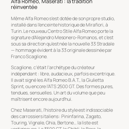
Alfa Romeo, Maserati : la tradition
réinventée
Même Alfa Romeo s’est dotée de son propre studio,
installé dans l’enceinte historique de Mirafiori, à
Turin. Le nouveau
Centro Stile Alfa Romeo
porte la
signature d’Alejandro Mesonero-Romanos, et c’est
sous sa direction qu’est née la nouvelle 33 Stradale
— hommage évident à la 33 originale dessinée par
Franco Scaglione.
Scaglione, c’était l’archétype du créateur
indépendant : libre, audacieux, parfois excentrique.
Il avait signé les Alfa Romeo B.A.T., la Giulietta
Sprint, ou encore l’ATS 2500 GT. Des formes pures,
tendues, sensuelles. Un art du volume que peu
maîtrisent encore aujourd’hui.
Chez Maserati, l’histoire du style est indissociable
des carrossiers italiens : Pininfarina, Zagato,
Touring, Vignale, Ghia, Bertone… la liste est