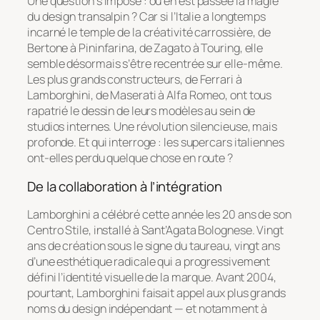
Une question s’impose : où en est passée la magie
du design transalpin ? Car si l’Italie a longtemps
incarné le temple de la créativité carrossière, de
Bertone à Pininfarina, de Zagato à Touring, elle
semble désormais s’être recentrée sur elle-même.
Les plus grands constructeurs, de Ferrari à
Lamborghini, de Maserati à Alfa Romeo, ont tous
rapatrié le dessin de leurs modèles au sein de
studios internes. Une révolution silencieuse, mais
profonde. Et qui interroge : les supercars italiennes
ont-elles perdu quelque chose en route ?
De la collaboration à l’intégration
Lamborghini a célébré cette année les 20 ans de son
Centro Stile
, installé à Sant’Agata Bolognese. Vingt
ans de création sous le signe du taureau, vingt ans
d’une esthétique radicale qui a progressivement
défini l’identité visuelle de la marque. Avant 2004,
pourtant, Lamborghini faisait appel aux plus grands
noms du design indépendant — et notamment à