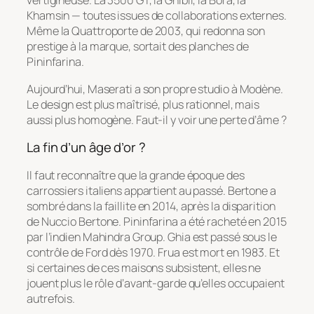
vertigineuse. La 3500 GT, la Ghibli, la Bora, la
Khamsin — toutes issues de collaborations externes.
Même la Quattroporte de 2003, qui redonna son
prestige à la marque, sortait des planches de
Pininfarina.
Aujourd’hui, Maserati a son propre studio à Modène.
Le design est plus maîtrisé, plus rationnel, mais
aussi plus homogène. Faut-il y voir une perte d’âme ?
La fin d’un âge d’or ?
Il faut reconnaître que la grande époque des
carrossiers italiens appartient au passé. Bertone a
sombré dans la faillite en 2014, après la disparition
de Nuccio Bertone. Pininfarina a été racheté en 2015
par l’indien Mahindra Group. Ghia est passé sous le
contrôle de Ford dès 1970. Frua est mort en 1983. Et
si certaines de ces maisons subsistent, elles ne
jouent plus le rôle d’avant-garde qu’elles occupaient
autrefois.