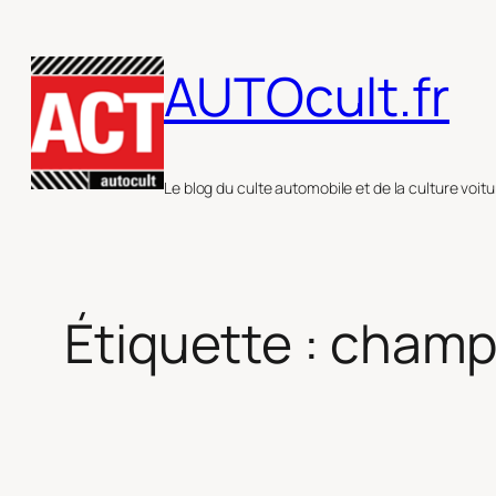
Aller
au
AUTOcult.fr
contenu
Le blog du culte automobile et de la culture voitu
Étiquette :
champ