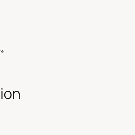
re
ion