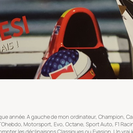
que année. A gauche de mon ordinateur, Champion, Car 
UTOhebdo, Motorsport, Evo, Octane, Sport Auto, F1 Raci
mpter les déclinaisons Classiques ou Evasion. Un vrai 