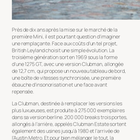
Près de dix ans après la mise sur le marché de la
première Mini, il est pourtant question d’imaginer
une remplaçante. Face aux coûts d’un tel projet,
British Leyland choisit une simple évolution. La
troisième génération sort en 1969 sous la forme
d’une 1275 GT, avec une version Clubman, allongée
de 12,7 cm, qui propose un nouveau tableau de bord,
une boîte de vitesses synchronisée, une première
ébauche d’insonorisation et une face avant
repensée.
La Clubman, destinée à remplacer les versions les
plus luxueuses, est produite à 275 000 exemplaires
dans sa version berline. 200 000 breaks trois portes,
allongés à l’arrière, appelés Clubman Estate sortent
également des usines jusqu’à 1980 et l’arrivée de
l’Austin Metro. Et pour bien mélanger le tout, la