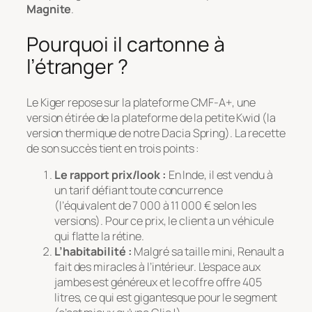
Magnite
.
Pourquoi il cartonne à
l’étranger ?
Le Kiger repose sur la plateforme CMF-A+, une
version étirée de la plateforme de la petite Kwid (la
version thermique de notre Dacia Spring). La recette
de son succès tient en trois points :
Le rapport prix/look :
En Inde, il est vendu à
un tarif défiant toute concurrence
(l’équivalent de 7 000 à 11 000 € selon les
versions). Pour ce prix, le client a un véhicule
qui flatte la rétine.
L’habitabilité :
Malgré sa taille mini, Renault a
fait des miracles à l’intérieur. L’espace aux
jambes est généreux et le coffre offre 405
litres, ce qui est gigantesque pour le segment