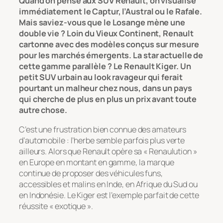
Quand on pense aux SUV Renault, on visualise
immédiatement le Captur, l’Austral ou le Rafale.
Mais saviez-vous que le Losange mène une
double vie ? Loin du Vieux Continent, Renault
cartonne avec des modèles conçus sur mesure
pour les marchés émergents. La star actuelle de
cette gamme parallèle ? Le Renault Kiger. Un
petit SUV urbain au look ravageur qui ferait
pourtant un malheur chez nous, dans un pays
qui cherche de plus en plus un prix avant toute
autre chose.
C’est une frustration bien connue des amateurs
d’automobile : l’herbe semble parfois plus verte
ailleurs. Alors que Renault opère sa « Renaulution »
en Europe en montant en gamme, la marque
continue de proposer des véhicules funs,
accessibles et malins en Inde, en Afrique du Sud ou
en Indonésie. Le Kiger est l’exemple parfait de cette
réussite « exotique ».