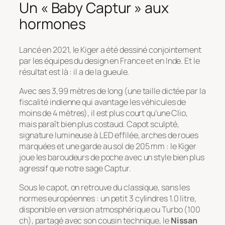
Un « Baby Captur » aux
hormones
Lancé en 2021, le Kiger a été dessiné conjointement
par les équipes du design en France et en Inde. Et le
résultat est là : il a de la gueule.
Avec ses 3,99 mètres de long (une taille dictée par la
fiscalité indienne qui avantage les véhicules de
moins de 4 mètres), il est plus court qu’une Clio,
mais paraît bien plus costaud. Capot sculpté,
signature lumineuse à LED effilée, arches de roues
marquées et une garde au sol de 205 mm : le Kiger
joue les baroudeurs de poche avec un style bien plus
agressif que notre sage Captur.
Sous le capot, on retrouve du classique, sans les
normes européennes : un petit 3 cylindres 1.0 litre,
disponible en version atmosphérique ou Turbo (100
ch), partagé avec son cousin technique, le
Nissan