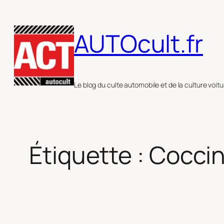
Aller
au
AUTOcult.fr
contenu
Le blog du culte automobile et de la culture voitu
Étiquette :
Coccin