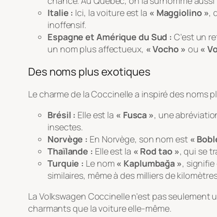
chance. Au Québec, on la surnomme aussi
Italie :
Ici, la voiture est la
« Maggiolino »
, 
inoffensif.
Espagne et Amérique du Sud :
C’est un re
un nom plus affectueux,
« Vocho »
ou
« V
Des noms plus exotiques
Le charme de la Coccinelle a inspiré des noms pl
Brésil :
Elle est la
« Fusca »
, une abréviatio
insectes.
Norvège :
En Norvège, son nom est
« Bobl
Thaïlande :
Elle est la
« Rod tao »
, qui se 
Turquie :
Le nom
« Kaplumbağa »
, signifi
similaires, même à des milliers de kilomètres
La Volkswagen Coccinelle n’est pas seulement un
charmants que la voiture elle-même.