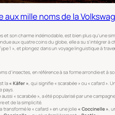
ire aux mille noms de la Volksw
s et son charme indémodable, est bien plus qu’une simp
vendue aux quatre coins du globe, elle a su s’intégrer à
« Type 1 », et plongez dans un voyage linguistique à trav
oms d’insectes, en référence à sa forme arrondie et à s
st la
« Käfer »
, qui signifie « scarabée » ou « cafard ». 
e pays.
fie aussi « scarabée », a été popularisé par une campagne
e et de la simplicité.
 transformé le « cafard » en une jolie
« Coccinelle »
, u