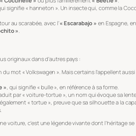
« Coccinelle »
ou plus familièrement
« Beetle »
.
qui signifie « hanneton ». Un insecte qui, comme la Co
tour au scarabée, avec l’
« Escarabajo »
en Espagne, en 
ochito »
.
us originaux dans d’autres pays :
n du mot « Volkswagen ». Mais certains l’appellent auss
e »
, qui signifie « bulle », en référence à sa forme.
traduit par « voiture-tortue », un nom qui évoque sa len
e également « tortue », preuve que sa silhouette a la ca
.
e voiture, c’est une légende vivante dont l’héritage se 