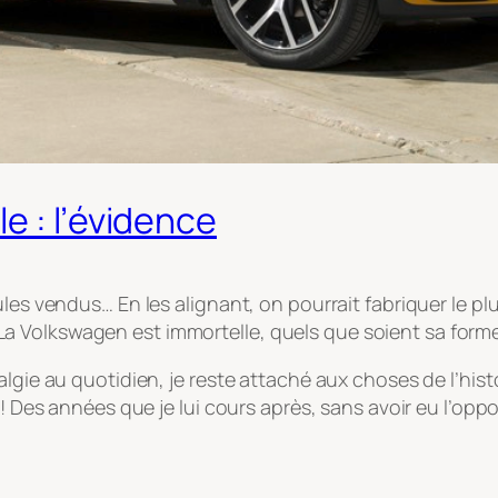
e : l’évidence
ules vendus… En les alignant, on pourrait fabriquer le p
s ! La Volkswagen est immortelle, quels que soient sa form
lgie au quotidien, je reste attaché aux choses de l’histo
! Des années que je lui cours après, sans avoir eu l’oppor