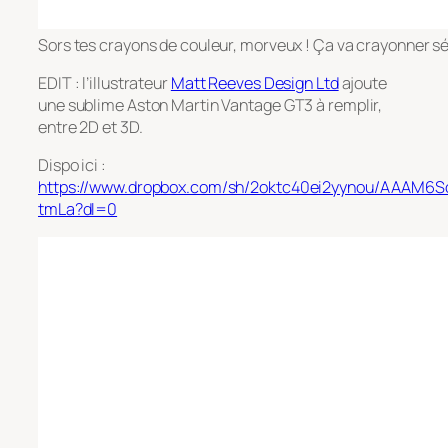
Sors tes crayons de couleur, morveux ! Ça va crayonner sé
EDIT : l’illustrateur
Matt Reeves Design Ltd
ajoute
une sublime Aston Martin Vantage GT3 à remplir,
entre 2D et 3D.
Dispo ici :
https://www.dropbox.com/sh/2oktc40ei2yynou/AAAM
tmLa?dl=0