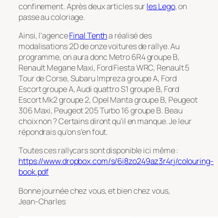
confinement. Après deux articles sur
les Lego
, on
passe au coloriage.
Ainsi, l’agence
Final Tenth
a réalisé des
modalisations 2D de onze voitures de rallye. Au
programme, on aura donc Metro 6R4 groupe B,
Renault Megane Maxi, Ford Fiesta WRC, Renault 5
Tour de Corse, Subaru Impreza groupe A, Ford
Escort groupe A, Audi quattro S1 groupe B, Ford
Escort Mk2 groupe 2, Opel Manta groupe B, Peugeot
306 Maxi, Peugeot 205 Turbo 16 groupe B. Beau
choix non ? Certains diront qu’il en manque. Je leur
répondrais qu’on s’en fout.
Toutes ces rallycars sont disponible ici même :
https://www.dropbox.com/s/6i8zo249az3r4rj/colouring-
book.pdf
Bonne journée chez vous, et bien chez vous,
Jean-Charles