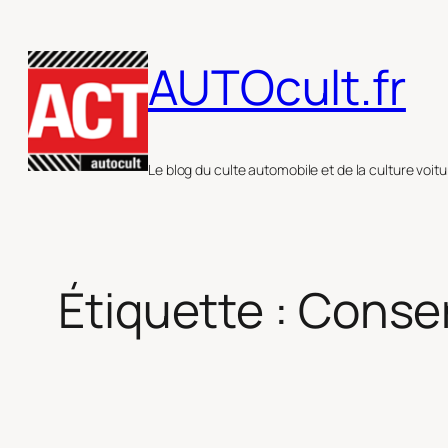
Aller
au
AUTOcult.fr
contenu
Le blog du culte automobile et de la culture voitu
Étiquette :
Conser