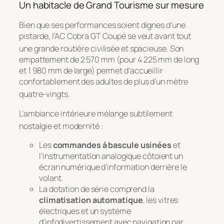
Un habitacle de Grand Tourisme sur mesure
Bien que ses performances soient dignes d’une
pistarde, l’AC Cobra GT Coupé se veut avant tout
une grande routière civilisée et spacieuse
. Son
empattement de 2 570 mm (pour 4 225 mm de long
et 1 980 mm de large) permet d’accueillir
confortablement des adultes de plus d’un mètre
quatre-vingts
.
L’ambiance intérieure mélange subtilement
nostalgie et modernité
:
Les
commandes à bascule usinées
et
l’instrumentation analogique côtoient un
écran numérique d’information derrière le
volant.
La dotation de série comprend la
climatisation automatique
, les vitres
électriques et un système
d’infodivertissement avec navigation par