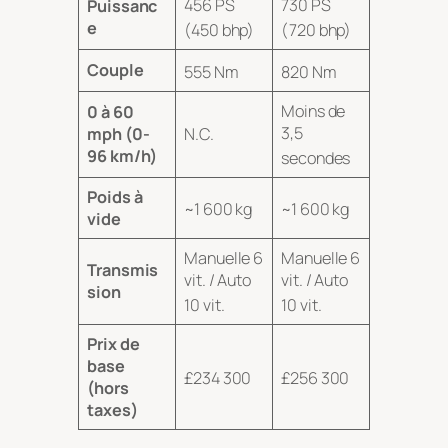
456 PS
730 PS
Puissanc
e
(450 bhp)
(720 bhp)
Couple
555 Nm
820 Nm
Moins de
0 à 60
3,5
mph (0-
N.C.
96 km/h)
secondes
Poids à
~1 600 kg
~1 600 kg
vide
Manuelle 6
Manuelle 6
Transmis
vit. / Auto
vit. / Auto
sion
10 vit.
10 vit.
Prix de
base
£234 300
£256 300
(hors
taxes)