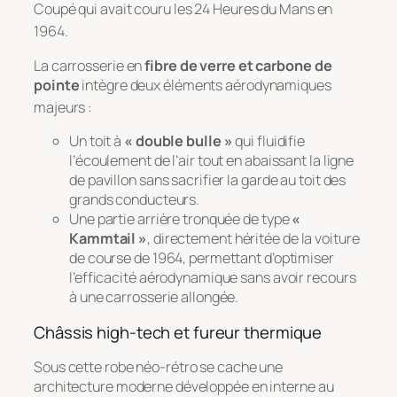
Coupé qui avait couru les 24 Heures du Mans en
1964
.
La carrosserie en
fibre de verre et carbone de
pointe
intègre deux éléments aérodynamiques
majeurs
:
Un toit à
« double bulle »
qui fluidifie
l’écoulement de l’air tout en abaissant la ligne
de pavillon sans sacrifier la garde au toit des
grands conducteurs.
Une partie arrière tronquée de type
«
Kammtail »
, directement héritée de la voiture
de course de 1964, permettant d’optimiser
l’efficacité aérodynamique sans avoir recours
à une carrosserie allongée.
Châssis high-tech et fureur thermique
Sous cette robe néo-rétro se cache une
architecture moderne développée en interne au