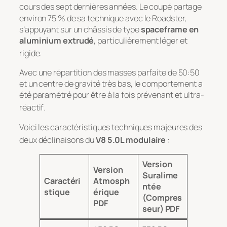
cours des sept dernières années
. Le coupé partage
environ 75 % de sa technique avec le Roadster,
s’appuyant sur un châssis de type
spaceframe en
aluminium extrudé
, particulièrement léger et
rigide
.
Avec une répartition des masses parfaite de 50:50
et un centre de gravité très bas, le comportement a
été paramétré pour être à la fois prévenant et ultra-
réactif
.
Voici les caractéristiques techniques majeures des
deux déclinaisons du
V8 5.0L modulaire
:
Version
Version
Suralime
Caractéri
Atmosph
ntée
stique
érique
(Compres
PDF
seur) PDF