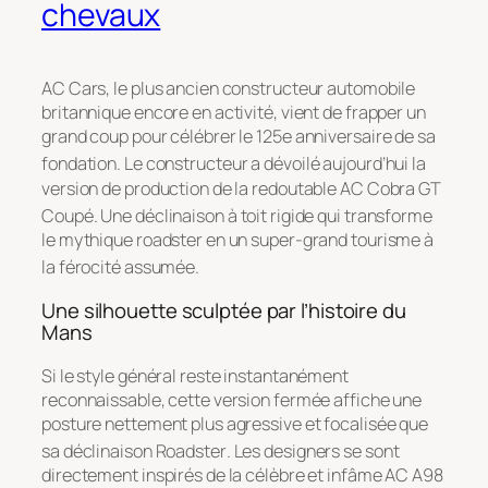
chevaux
AC Cars, le plus ancien constructeur automobile
britannique encore en activité, vient de frapper un
grand coup pour célébrer le 125e anniversaire de sa
fondation
. Le constructeur a dévoilé aujourd’hui la
version de production de la redoutable AC Cobra GT
Coupé
. Une déclinaison à toit rigide qui transforme
le mythique roadster en un super-grand tourisme à
la férocité assumée
.
Une silhouette sculptée par l’histoire du
Mans
Si le style général reste instantanément
reconnaissable, cette version fermée affiche une
posture nettement plus agressive et focalisée que
sa déclinaison Roadster
. Les designers se sont
directement inspirés de la célèbre et infâme AC A98