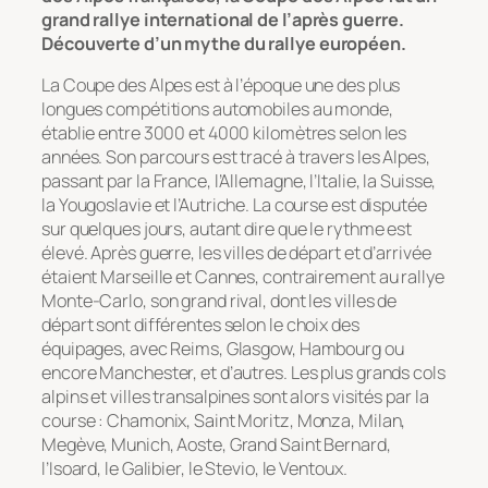
grand rallye international de l’après guerre.
Découverte d’un mythe du rallye européen.
La Coupe des Alpes est à l’époque une des plus
longues compétitions automobiles au monde,
établie entre 3000 et 4000 kilomètres selon les
années. Son parcours est tracé à travers les Alpes,
passant par la France, l’Allemagne, l’Italie, la Suisse,
la Yougoslavie et l’Autriche. La course est disputée
sur quelques jours, autant dire que le rythme est
élevé. Après guerre, les villes de départ et d’arrivée
étaient Marseille et Cannes, contrairement au rallye
Monte-Carlo, son grand rival, dont les villes de
départ sont différentes selon le choix des
équipages, avec Reims, Glasgow, Hambourg ou
encore Manchester, et d’autres. Les plus grands cols
alpins et villes transalpines sont alors visités par la
course : Chamonix, Saint Moritz, Monza, Milan,
Megève, Munich, Aoste, Grand Saint Bernard,
l’Isoard, le Galibier, le Stevio, le Ventoux.