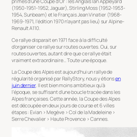
primés d’une
Coupe d’Or
: les Anglais Ian Appleyard
(1950-1951-1952, Jaguar), Stirling Moss (1952-1953-
1954, Sunbeam) et le Français Jean Vinatier (1968-
1969-1971, l’édition 1970 n’ayant pas lieu) sur Alpine-
Renault A110.
Ce rallye disparait en 1971 face à la difficulté
d’organiser ce rallye sur routes ouvertes. Oui, sur
routes ouvertes, autant dire que ce rallye était
vraiment extraordinaire… Toute une époque.
La Coupe des Alpes est aujourd’hui un rallye de
régularité organisé par RallyStory, nous y étions
en
juin dernier
. Il est bien moins ambitieux qu’à
l’époque, se suffisant d’une boucle tracée dans les
Alpes françaises. Cette année, la Coupe des Alpes
est découpée en deux jours de course et 6 villes
étapes : Evian > Megève > Col de la Madeleine >
Serre Chevalier > Haute Provence > Cannes.