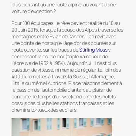
plus excitant qu’une route alpine, au volant d’une
voiture d’exception ?
Pour 180 équipages, le rêve devient réalité du 18 au
20 Juin 2015, lorsque la coupe des Alpes traverse les
montagnes entre Evian et Cannes. L’on revit avec
une pointe de nostalgie l’âge d’or des courses sur
route ouverte, sur les traces de
Stirling Moss
y
décrochant la coupe d’or (triple vainqueur de
l’épreuve de 1952 à 1954). Aujourd’hui, il n’est plus
question de vitesse, ni même de régularité, loin des
4000 kilomètres à travers la Suisse, l’Allemagne,
l’Italie ou même l’Autriche. Place raisonnablement à
la passion de l’automobile d’antan, au plaisir de
conduite, le temps d’un weekend entre les hôtels
cossus des plus belles stations françaises et les
chemins tortueux des écoliers.