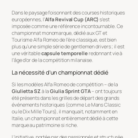
Dans le paysage foisonnant des courses historiques
européennes, l’
Alfa Revival Cup (ARC)
s’est
imposée comme une référence incontournable. Ce
championnat monomarque, dédié aux GT et
Tourisme Alfa Romeo de l’ère classique, est bien
plus qu’une simple série de gentlemen drivers ; il est
une véritable
capsule temporelle
redonnant vie à
l’âge d’or de la compétition milanaise.
La nécessité d’un championnat dédié
Si les modèles Alfa Romeo de compétition – de la
Giulietta SZ
à la
Giulia Sprint GTA
– ont toujours
été présents dans les grilles de départ des grands
événements historiques (comme Le Mans Classic
ou le Dix Mille Tours), il manquait, notamment en
Italie, un championnat entièrement dédié à cette
marque au patrimoine si riche.
L’initiative, portée par des passionnés et structurée