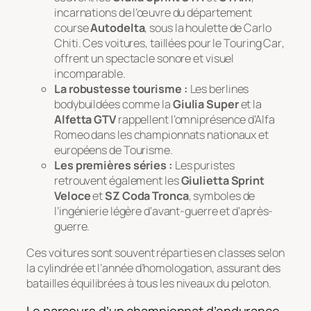
incarnations de l’œuvre du département
course
Autodelta
, sous la houlette de Carlo
Chiti. Ces voitures, taillées pour le
Touring Car
,
offrent un spectacle sonore et visuel
incomparable.
La robustesse tourisme :
Les berlines
bodybuildées comme la
Giulia Super
et la
Alfetta GTV
rappellent l’omniprésence d’Alfa
Romeo dans les championnats nationaux et
européens de Tourisme.
Les premières séries :
Les puristes
retrouvent également les
Giulietta Sprint
Veloce
et
SZ Coda Tronca
, symboles de
l’ingénierie légère d’avant-guerre et d’après-
guerre.
Ces voitures sont souvent réparties en classes selon
la cylindrée et l’année d’homologation, assurant des
batailles équilibrées à tous les niveaux du peloton.
Le parcours d’un championnat d’endurance