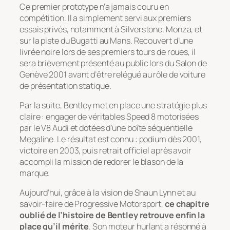
Ce premier prototype n’a jamais couru en
compétition. Il a simplement servi aux premiers
essais privés, notamment à Silverstone, Monza, et
sur la piste du Bugatti au Mans. Recouvert d’une
livrée noire lors de ses premiers tours de roues, il
sera brièvement présenté au public lors du Salon de
Genève 2001 avant d’être relégué au rôle de voiture
de présentation statique.
Par la suite, Bentley met en place une stratégie plus
claire : engager de véritables Speed 8 motorisées
par le V8 Audi et dotées d’une boîte séquentielle
Megaline. Le résultat est connu : podium dès 2001,
victoire en 2003, puis retrait officiel après avoir
accompli la mission de redorer le blason de la
marque.
Aujourd’hui, grâce à la vision de Shaun Lynn et au
savoir-faire de Progressive Motorsport,
ce chapitre
oublié de l’histoire de Bentley retrouve enfin la
place qu’il mérite
. Son moteur hurlant a résonné à