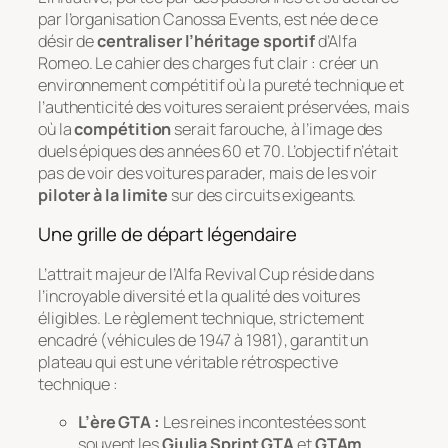
par l’organisation Canossa Events, est née de ce
désir de
centraliser l’héritage sportif
d’Alfa
Romeo. Le cahier des charges fut clair : créer un
environnement compétitif où la pureté technique et
l’authenticité des voitures seraient préservées, mais
où la
compétition
serait farouche, à l’image des
duels épiques des années 60 et 70. L’objectif n’était
pas de voir des voitures parader, mais de les voir
piloter à la limite
sur des circuits exigeants.
Une grille de départ légendaire
L’attrait majeur de l’Alfa Revival Cup réside dans
l’incroyable diversité et la qualité des voitures
éligibles. Le règlement technique, strictement
encadré (véhicules de 1947 à 1981), garantit un
plateau qui est une véritable rétrospective
technique :
L’ère GTA :
Les reines incontestées sont
souvent les
Giulia Sprint GTA
et
GTAm
,