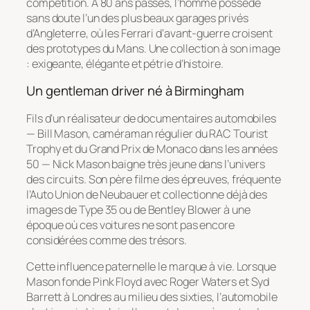
compétition. À 80 ans passés, l’homme possède
sans doute l’un des plus beaux garages privés
d’Angleterre, où les Ferrari d’avant-guerre croisent
des prototypes du Mans. Une collection à son image
: exigeante, élégante et pétrie d’histoire.
Un gentleman driver né à Birmingham
Fils d’un réalisateur de documentaires automobiles
— Bill Mason, caméraman régulier du RAC Tourist
Trophy et du Grand Prix de Monaco dans les années
50 — Nick Mason baigne très jeune dans l’univers
des circuits. Son père filme des épreuves, fréquente
l’Auto Union de Neubauer et collectionne déjà des
images de Type 35 ou de Bentley Blower à une
époque où ces voitures ne sont pas encore
considérées comme des trésors.
Cette influence paternelle le marque à vie. Lorsque
Mason fonde Pink Floyd avec Roger Waters et Syd
Barrett à Londres au milieu des sixties, l’automobile