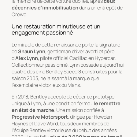
la mémoire de cette voiture oubliée, après
deux
décennies d’immobilisation
dans un entrepôt de
Crewe.
Une restauration minutieuse et un
engagement passionné
Le miracle de cette renaissance porte la signature
de
Shaun Lynn
, gentleman driver averti et père
d’
Alex Lynn
, pilote officiel Cadillac en Hypercar.
Collectionneur passionné, Lynn possède aujourd’hui
quatre des cinq Bentley Speed 8 construites pour la
saison 2003, ne laissant à la marque que
l’exemplaire victorieux du Mans.
En 2018, Bentley accepte de céder ce prototype
unique à Lynn, à une condition ferme :
le remettre
en état de marche
. Une mission confiée à
Progressive Motorsport
, dirigée par Howden
Haynes et Dave Ward, tous deux membres de
l’équipe Bentley victorieuse du début des années