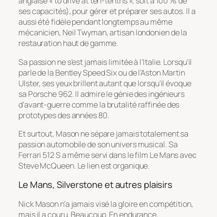
anglaise « to drive at ten-tenths », soit à 100 % de
ses capacités), pour gérer et préparer ses autos. Il a
aussi été fidèle pendant longtemps au même
mécanicien, Neil Twyman, artisan londonien de la
restauration haut de gamme.
Sa passion ne s’est jamais limitée à l’Italie. Lorsqu’il
parle de la Bentley Speed Six ou de l’Aston Martin
Ulster, ses yeux brillent autant que lorsqu’il évoque
sa Porsche 962. Il admire le génie des ingénieurs
d’avant-guerre comme la brutalité raffinée des
prototypes des années 80.
Et surtout, Mason ne sépare jamais totalement sa
passion automobile de son univers musical. Sa
Ferrari 512 S a même servi dans le film
Le Mans
avec
Steve McQueen. Le lien est organique.
Le Mans, Silverstone et autres plaisirs
Nick Mason n’a jamais visé la gloire en compétition,
mais il a couru. Beaucoup. En endurance,