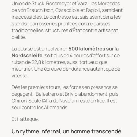
Union de Stuck, Rosemeyer et Varzi, les Mercedes
de von Brauchitsch, Caracciola et Fagioli, semblent
inaccessibles. Le contraste est saisissant dans les
stands : carrosseries profilées contre caisses
traditionnelles, structures d’État contre artisanat
d’élite.
La course est un calvaire :
500 kilomètres sur la
Nordschleife
, soit plus de 4 heures d’effort sur ce
ruban de 22,8 kilomètres, aussi tortueux que
meurtrier. Une épreuve d’endurance autant que de
vitesse.
Dès les premiers tours, les forces en présence se
dégagent : Balestrero et Brivio abandonnent, puis
Chiron. Seule l’Alfa de Nuvolari reste en lice. Il est
seul contre les Allemands.
Et il attaque.
Un rythme infernal, un homme transcendé