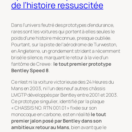
de l’histoire ressuscitée
Dans l’univers feutré des prototypes d’endurance,
rares sont les voitures qui portent à elles seules le
poids d’une histoire méconnue, presque oubliée.
Pourtant, sur la piste de l’aérodrome de Turweston,
en Angleterre, un grondement strident a récemment
brisé le silence, marquant le retour à la vie d’un
fantôme de Crewe :
le tout premier prototype
Bentley Speed 8
.
Ce n’est ni la voiture victorieuse des 24 Heures du
Mans en 2003, ni l’un des neuf autres châssis
LMGTP développés par Bentley entre 2001 et 2003.
Ce prototype singulier, identifié par la plaque
« CHASSIS NO. RTN 001.01 » fixée sur son
monocoque en carbone, est en réalité
le tout
premier jalon posé par Bentley dans son
ambitieux retour au Mans
, bien avant que le