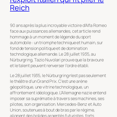
Reich
90 ans après la plus incroyable victoire d’Alfa Romeo
face aux puissances allemandes, cet article rend
hommage à un moment de légende du sport
automobile : un triomphe technique et humain, sur
fond de tension politique et de domination
technologique allemande. Le 28 juillet 1935, au
Nürburgring, Tazio Nuvolari prouve que la bravoure
et le talent peuvent renverser l’ordre établi.
Le 28 juillet 1935, le Nürburgring n’est pas seulement
le théâtre d’un Grand Prix. C’est une arène
géopolitique, une vitrine technologique, un
affrontement idéologique. L’Allemagne nazie entend
imposer sa suprématie à travers ses machines, ses
pilotes, son organisation. Mercedes-Benz et Auto
Union, soutenues à bout de bras par le régime,
alignent des bolides argentés futuristes, forts