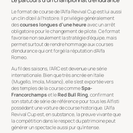
Le format de course de l’Alfa Revival Cup est lui aussi
un clin d’œil à l’histoire. Il privilégie généralement
des
courses longues d’une heure
avec un arrêt
obligatoire pour le changement de pilote. Ce format
favorise non seulement la stratégie d’équipe, mais
permet surtout de rendre hommage aux courses
d’endurance qui ont forgé la réputation d’Alfa
Romeo.
Au fil des saisons, l’ARC est devenue une série
internationale. Bien que très ancrée en Italie
(Mugello, Imola, Misano), elle s’est exportée vers
des temples de la course comme
Spa-
Francorchamps
et le
Red Bull Ring
, confirmant
son statut de série de référence pour tous les
Alfisti
possédant une voiture de course historique. L’Alfa
Revival Cup est, en substance, la preuve vivante que
la compétition dans le respect du patrimoine peut
générer un spectacle aussi pur qu’intense.