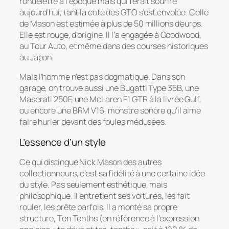
rondelette à l’époque mais qui ferait sourire
aujourd’hui, tant la cote des GTO s’est envolée. Celle
de Mason est estimée à plus de 50 millions d’euros.
Elle est rouge, d’origine. Il l’a engagée à Goodwood,
au Tour Auto, et même dans des courses historiques
au Japon.
Mais l’homme n’est pas dogmatique. Dans son
garage, on trouve aussi une Bugatti Type 35B, une
Maserati 250F, une McLaren F1 GTR à la livrée Gulf,
ou encore une BRM V16, monstre sonore qu’il aime
faire hurler devant des foules médusées.
L’essence d’un style
Ce qui distingue Nick Mason des autres
collectionneurs, c’est sa fidélité à une certaine idée
du style. Pas seulement esthétique, mais
philosophique. Il entretient ses voitures, les fait
rouler, les prête parfois. Il a monté sa propre
structure, Ten Tenths (en référence à l’expression