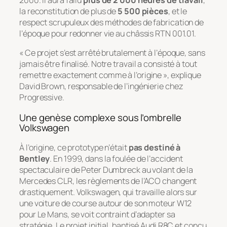
2000. Il aura fallu
plus de 2 000 heures de travail
,
la reconstitution de plus de
5 500 pièces
, et le
respect scrupuleux des méthodes de fabrication de
l’époque pour redonner vie au châssis RTN 001.01.
« Ce projet s’est arrêté brutalement à l’époque, sans
jamais être finalisé. Notre travail a consisté à tout
remettre exactement comme à l’origine », explique
David Brown, responsable de l’ingénierie chez
Progressive.
Une genèse complexe sous l’ombrelle
Volkswagen
À l’origine, ce prototype n’était
pas destiné à
Bentley
. En 1999, dans la foulée de l’accident
spectaculaire de Peter Dumbreck au volant de la
Mercedes CLR, les règlements de l’ACO changent
drastiquement. Volkswagen, qui travaille alors sur
une voiture de course autour de son moteur W12
pour Le Mans, se voit contraint d’adapter sa
stratégie. Le projet initial, baptisé Audi R8C et conçu