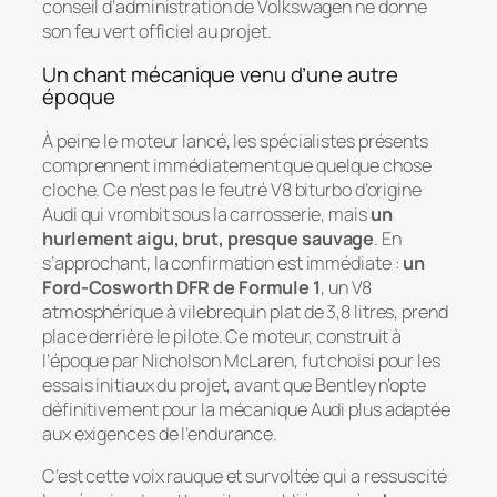
conseil d’administration de Volkswagen ne donne
son feu vert officiel au projet.
Un chant mécanique venu d’une autre
époque
À peine le moteur lancé, les spécialistes présents
comprennent immédiatement que quelque chose
cloche. Ce n’est pas le feutré V8 biturbo d’origine
Audi qui vrombit sous la carrosserie, mais
un
hurlement aigu, brut, presque sauvage
. En
s’approchant, la confirmation est immédiate :
un
Ford-Cosworth DFR de Formule 1
, un V8
atmosphérique à vilebrequin plat de 3,8 litres, prend
place derrière le pilote. Ce moteur, construit à
l’époque par Nicholson McLaren, fut choisi pour les
essais initiaux du projet, avant que Bentley n’opte
définitivement pour la mécanique Audi plus adaptée
aux exigences de l’endurance.
C’est cette voix rauque et survoltée qui a ressuscité