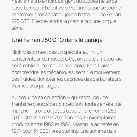
n’est jamais bien loin. L’argent du succès ne tarde
pas à tomber, et c’est vers Maranello que se tourne
le premier gros achat du jeune batteur : une Ferrari
275 GTB. Elle deviendra la première d’une longue
série.
Une Ferrari 250 GTO dans le garage
Nick Mason n’est pas un spéculateur, ni un
conservateur de musée. C’est un pilote amateur au
sens noble du terme. Il aime rouler. Fort. Il aime
comprendre les mécaniques, sentir le mouvement
des fluides, dompter les caprices des carburateurs.
Il aime aussi partager.
Au cœur de sa collection — qui regroupe une
trentaine d’autos de compétition, toutes en état de
marche — trône un joyau absolu : une Ferrari 250
GTO. Châssis n°3757GT. L’un des 36 exemplaires
produits entre 1962 et 1964. Mason l’a achetée en
1977 pour 37 000 livres sterling, une somme déjà