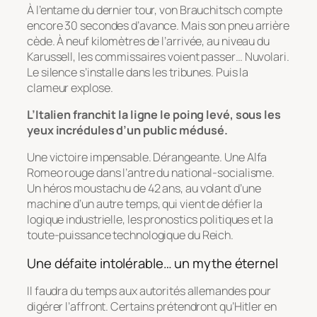
À l’entame du dernier tour, von Brauchitsch compte
encore 30 secondes d’avance. Mais son pneu arrière
cède. À neuf kilomètres de l’arrivée, au niveau du
Karussell, les commissaires voient passer… Nuvolari.
Le silence s’installe dans les tribunes. Puis la
clameur explose.
L’Italien franchit la ligne le poing levé, sous les
yeux incrédules d’un public médusé.
Une victoire impensable. Dérangeante. Une Alfa
Romeo rouge dans l’antre du national-socialisme.
Un héros moustachu de 42 ans, au volant d’une
machine d’un autre temps, qui vient de défier la
logique industrielle, les pronostics politiques et la
toute-puissance technologique du Reich.
Une défaite intolérable… un mythe éternel
Il faudra du temps aux autorités allemandes pour
digérer l’affront. Certains prétendront qu’Hitler en