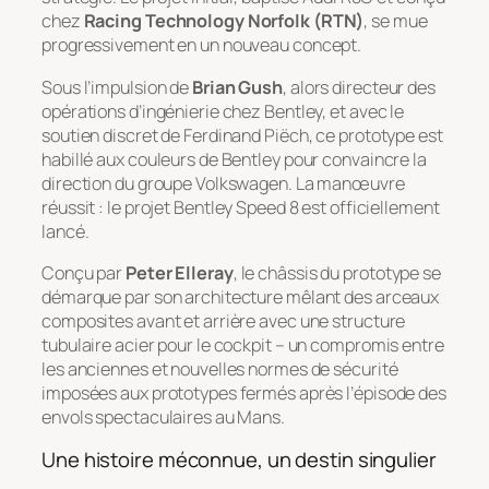
chez
Racing Technology Norfolk (RTN)
, se mue
progressivement en un nouveau concept.
Sous l’impulsion de
Brian Gush
, alors directeur des
opérations d’ingénierie chez Bentley, et avec le
soutien discret de Ferdinand Piëch, ce prototype est
habillé aux couleurs de Bentley pour convaincre la
direction du groupe Volkswagen. La manœuvre
réussit : le projet Bentley Speed 8 est officiellement
lancé.
Conçu par
Peter Elleray
, le châssis du prototype se
démarque par son architecture mêlant des arceaux
composites avant et arrière avec une structure
tubulaire acier pour le cockpit – un compromis entre
les anciennes et nouvelles normes de sécurité
imposées aux prototypes fermés après l’épisode des
envols spectaculaires au Mans.
Une histoire méconnue, un destin singulier