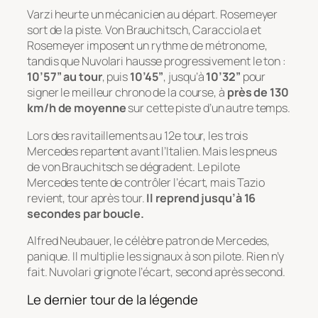
Varzi heurte un mécanicien au départ. Rosemeyer
sort de la piste. Von Brauchitsch, Caracciola et
Rosemeyer imposent un rythme de métronome,
tandis que Nuvolari hausse progressivement le ton :
10’57” au tour
, puis
10’45”
, jusqu’à
10’32”
pour
signer le meilleur chrono de la course, à
près de 130
km/h de moyenne
sur cette piste d’un autre temps.
Lors des ravitaillements au 12e tour, les trois
Mercedes repartent avant l’Italien. Mais les pneus
de von Brauchitsch se dégradent. Le pilote
Mercedes tente de contrôler l’écart, mais Tazio
revient, tour après tour.
Il reprend jusqu’à 16
secondes par boucle.
Alfred Neubauer, le célèbre patron de Mercedes,
panique. Il multiplie les signaux à son pilote. Rien n’y
fait. Nuvolari grignote l’écart, second après second.
Le dernier tour de la légende