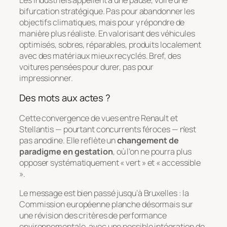
bifurcation stratégique. Pas pour abandonner les
objectifs climatiques, mais pour y répondre de
manière plus réaliste. En valorisant des véhicules
optimisés, sobres, réparables, produits localement
avec des matériaux mieux recyclés. Bref, des
voitures pensées pour durer, pas pour
impressionner.
Des mots aux actes ?
Cette convergence de vues entre Renault et
Stellantis — pourtant concurrents féroces — n’est
pas anodine. Elle reflète un
changement de
paradigme en gestation
, où l’on ne pourra plus
opposer systématiquement « vert » et « accessible
».
Le message est bien passé jusqu’à Bruxelles : la
Commission européenne planche désormais sur
une révision des critères de performance
environnementale, avec une possible intégration de