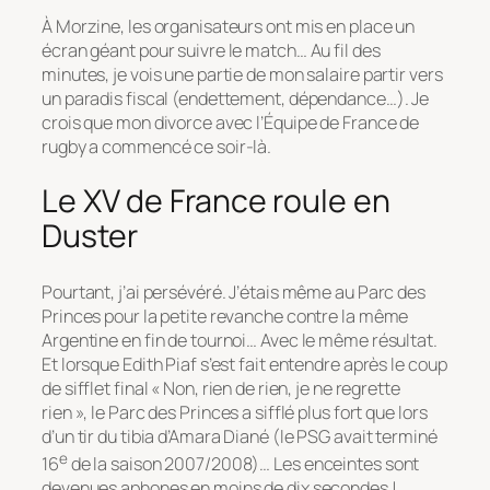
À Morzine, les organisateurs ont mis en place un
écran géant pour suivre le match… Au fil des
minutes, je vois une partie de mon salaire partir vers
un paradis fiscal (endettement, dépendance…). Je
crois que mon divorce avec l’Équipe de France de
rugby a commencé ce soir-là.
Le XV de France roule en
Duster
Pourtant, j’ai persévéré. J’étais même au Parc des
Princes pour la petite revanche contre la même
Argentine en fin de tournoi… Avec le même résultat.
Et lorsque Edith Piaf s’est fait entendre après le coup
de sifflet final « Non, rien de rien, je ne regrette
rien », le Parc des Princes a sifflé plus fort que lors
d’un tir du tibia d’Amara Diané (le PSG avait terminé
e
16
de la saison 2007/2008)… Les enceintes sont
devenues aphones en moins de dix secondes !