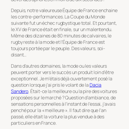
Depuis, notre valeureuse Équipe de France enchaine
les contre-performances. La Coupe du Monde
suivante fut un échec rugbystique total. Et pourtant,
le XV de France était en finale, sur un malentendu.
Même des dizaines de 80 minutes de calvaires, le
rugby reste à la mode et l’Équipe de France est
toujours portée par le peuple. Des valeurs, soi-
disant…
Dans d’autres domaines, la mode ou les valeurs
peuvent porter vers le succès un produit loin d’être
exceptionnel. Je m’étais déjà ouvertement posé la
question lorsque j’ai pris le volant de la
Dacia
Sandero
. Était-ce la meilleure ou la pire des voitures
proposées sur le marché ? Question d’ambiance, de
sensations personnelles à l’instant de l’essai, j’avais
penché pour la « meilleure ». Il faut dire que l’an
passé, elle était la voiture la plus vendue à des
particuliers en France.