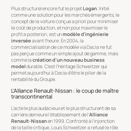
Plus structurel encore fut le projet
Logan
. Initié
comme une solution pour les marchés émergents, le
concept de la voiture conçue
a priori
pour minimiser
le coût de production, et non pour maximiser le
profit
a posteriori
, est un
modèle d’ingénierie
inversée
avant l’heure. En 2004, la
commercialisation de ce modèle via Dacia ne fut
pas perçue comme un simple ajout de gamme, mais
comme la
création d’un nouveau business
model
durable. C’est l’héritage Schweitzer qui
permet aujourd’hui à Dacia d’être le pilier de la
rentabilité du Groupe.
L’Alliance Renault-Nissan : le coup de maître
transcontinental
L’acte le plus audacieux et le plus structurant de sa
carrière demeure l’établissement de l’
Alliance
Renault-Nissan
en 1999. Confronté à l’injonction
de la taille critique, Louis Schweitzer a refusé le rôle