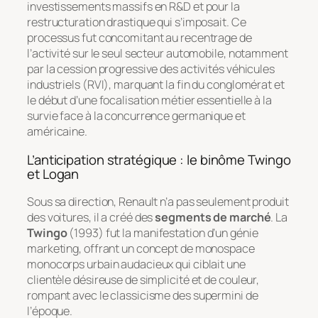
investissements massifs en R&D et pour la
restructuration drastique qui s’imposait. Ce
processus fut concomitant au recentrage de
l’activité sur le seul secteur automobile, notamment
par la cession progressive des activités véhicules
industriels (RVI), marquant la fin du conglomérat et
le début d’une focalisation métier essentielle à la
survie face à la concurrence germanique et
américaine.
L’anticipation stratégique : le binôme Twingo
et Logan
Sous sa direction, Renault n’a pas seulement produit
des voitures, il a créé des
segments de marché
. La
Twingo
(1993) fut la manifestation d’un génie
marketing, offrant un concept de monospace
monocorps urbain audacieux qui ciblait une
clientèle désireuse de simplicité et de couleur,
rompant avec le classicisme des supermini de
l’époque.