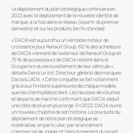
Le déploiement du plan stratégique continuera en
2022 avec le déploiement de la nouvelle identité de
marque, à la fois dans le réseau (à partir du premier
semestre) et sur les produits (en fin d’année).
« DACIA est aujourd’hui un véritable moteur de
croissance pour Renault Group. 60 % des acheteurs
de DACIA viennent de l’extérieur de Renault Group et
75 % de possesseurs de DACIA restent dans le
Groupe lors du renouvellement de leur véhicule »,
détaille Denis Le Vot, Directeur général des marques
Dacia & LADA. « Cette conquête se fait notamment
grâce aux finitions supérieures de chaque modèle
que les clients plébiscitent. Les hausses de volumes
et de parts de marché confirment que DACIA séduit
une cible de plus en plus large. En 2022, DACIA ouvre
un nouveau chapitre de son histoire. La poursuite du
déploiement de notre plan stratégique se
matérialise, en particulier, par le lancement
commercial de Jogger et l’aboutissement du projet