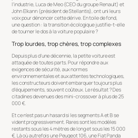
l’industrie, Luca de Meo (CEO du groupe Renault) et
John Elkann (président de Stellantis), ont uni leurs
voix pour dénoncer cette dérive. En toile de fond,
une question : la transition écologique justifie-t-elle
de tourner le dos à la voiture populaire ?
Trop lourdes, trop chères, trop complexes
Depuis plus d’une décennie, la petite voiture est
attaquée de toutes parts. Pour répondre aux
exigences de sécurité, aux normes
environnementales et aux attentes technologiques,
les constructeurs doivent embarquer toujours plus
d’équipements, souvent coûteux. Le résultat ? Des
citadines devenues des mini-crossover à plus de 25
000 €.
Et ce n’est pas un hasard si les segments A et B se
vident progressivement. Rares sont les modèles
restants sous les 4 mètres de long et sous les 15 000
€. Là où autrefois une Peugeot 106, une Fiat Panda