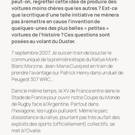
peut-on, regretter cette idée de produire des
voitures moins chères que les autres ? Est-ce
que la critique d’une telle initiative ne mènera
pas à remettre en cause l’invention de
quelques-unes des plus belles « petites »
voitures de l’histoire ? Ces questions sont
posées au volant du Duster.
7 septembre 2007. Je suis en train de boucler le
communiqué de la première étape du Rallye Mont-
Blanc Morzine. Jean-Marie Cuoq est en train de
prendre l’avantage sur Patrick Henry dans un duel de
Peugeot 307 WRC…
Dans le même temps, le XV de France entre dans le
Stade de France pour ouvrir notre Coupe du Monde
de Rugby face à l’Argentine. Partout dans
l’hexagone, les rugbix pullulent. Même le parc
d’assistance du rallye, pourtant pas très au fait des
exploits des sports (officiellement) collectifs, se
met à l’Ovalie.