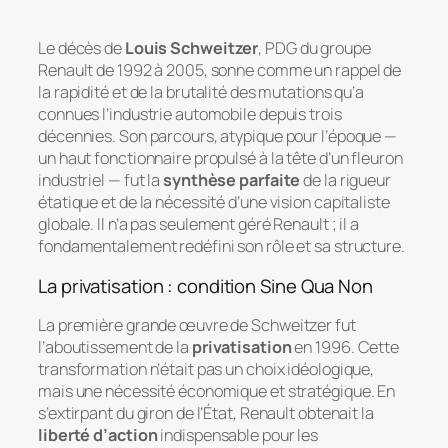
Le décès de
Louis Schweitzer
, PDG du groupe
Renault de 1992 à 2005, sonne comme un rappel de
la rapidité et de la brutalité des mutations qu’a
connues l’industrie automobile depuis trois
décennies. Son parcours, atypique pour l’époque —
un haut fonctionnaire propulsé à la tête d’un fleuron
industriel — fut la
synthèse parfaite
de la rigueur
étatique et de la nécessité d’une vision capitaliste
globale. Il n’a pas seulement géré Renault ; il a
fondamentalement redéfini son rôle et sa structure.
La privatisation : condition
Sine Qua Non
La première grande œuvre de Schweitzer fut
l’aboutissement de la
privatisation
en 1996. Cette
transformation n’était pas un choix idéologique,
mais une nécessité économique et stratégique. En
s’extirpant du giron de l’État, Renault obtenait la
liberté d’action
indispensable pour les