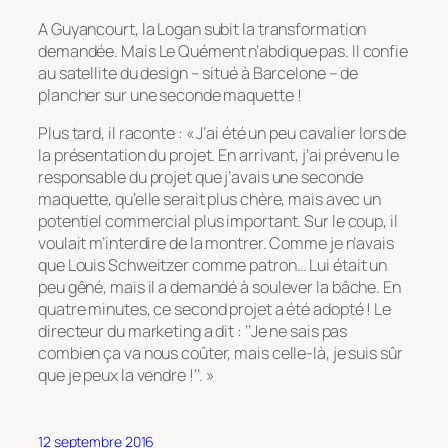
A Guyancourt, la Logan subit la transformation
demandée. Mais Le Quément n’abdique pas. Il confie
au satellite du design – situé à Barcelone – de
plancher sur une seconde maquette !
Plus tard, il raconte : « J’ai été un peu cavalier lors de
la présentation du projet. En arrivant, j’ai prévenu le
responsable du projet que j’avais une seconde
maquette, qu’elle serait plus chère, mais avec un
potentiel commercial plus important. Sur le coup, il
voulait m’interdire de la montrer. Comme je n’avais
que Louis Schweitzer comme patron… Lui était un
peu gêné, mais il a demandé à soulever la bâche. En
quatre minutes, ce second projet a été adopté ! Le
directeur du marketing a dit : ‘’Je ne sais pas
combien ça va nous coûter, mais celle-là, je suis sûr
que je peux la vendre !’’. »
12 septembre 2016