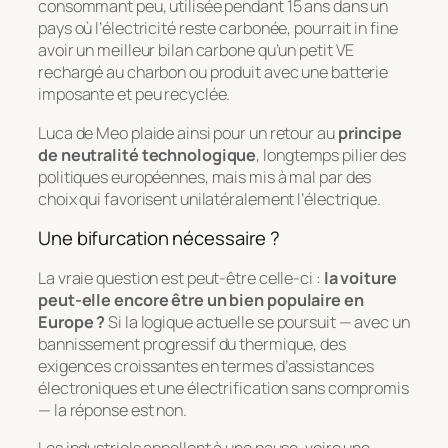
consommant peu, utilisée pendant 15 ans dans un
pays où l’électricité reste carbonée, pourrait in fine
avoir un meilleur bilan carbone qu’un petit VE
rechargé au charbon ou produit avec une batterie
imposante et peu recyclée.
Luca de Meo plaide ainsi pour un retour au
principe
de neutralité technologique
, longtemps pilier des
politiques européennes, mais mis à mal par des
choix qui favorisent unilatéralement l’électrique.
Une bifurcation nécessaire ?
La vraie question est peut-être celle-ci :
la voiture
peut-elle encore être un bien populaire en
Europe ?
Si la logique actuelle se poursuit — avec un
bannissement progressif du thermique, des
exigences croissantes en termes d’assistances
électroniques et une électrification sans compromis
— la réponse est non.
Les industriels appellent à une pause, voire une