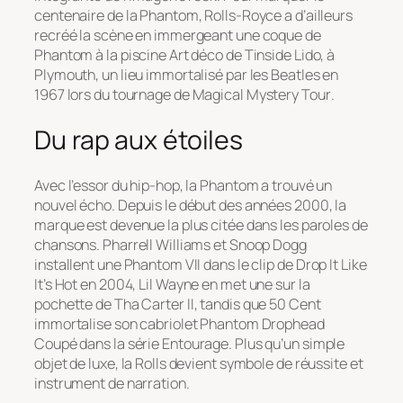
centenaire de la Phantom, Rolls-Royce a d’ailleurs
recréé la scène en immergeant une coque de
Phantom à la piscine Art déco de Tinside Lido, à
Plymouth, un lieu immortalisé par les Beatles en
1967 lors du tournage de
Magical Mystery Tour
.
Du rap aux étoiles
Avec l’essor du hip-hop, la Phantom a trouvé un
nouvel écho. Depuis le début des années 2000, la
marque est devenue la plus citée dans les paroles de
chansons. Pharrell Williams et Snoop Dogg
installent une Phantom VII dans le clip de
Drop It Like
It’s Hot
en 2004, Lil Wayne en met une sur la
pochette de
Tha Carter II
, tandis que 50 Cent
immortalise son cabriolet Phantom Drophead
Coupé dans la série
Entourage
. Plus qu’un simple
objet de luxe, la Rolls devient symbole de réussite et
instrument de narration.