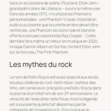
faire un accessoire de scène. Plus tard, Elton John –
grand admirateur de Liberace – suivra la même voie.
Dans les années 1970, il multiplie les Phantoms
personnalisées : une Phantom VI avec installation
audio si puissante que la lunette arrière devait être
renforcée, une Phantom bicolore rose et blanche
offerte à son percussionniste Ray Cooper… Cette
dernière fera même un retour en musique en 2020,
lorsque Damon Albarn et Gorillaz invitent Elton John
sur le morceau
The Pink Phantom
.
Les mythes du rock
Le nom de Rolls-Royce est aussi associé aux excès
les plus célèbres du rock. Keith Moon, batteur des
Who, est censé avoir précipité une Rolls-Royce dans
la piscine d’un hôtel lors de son 21ᵉ anniversaire. La
véracité de l’anecdote reste floue, mais la légende
est si puissante qu’elle fait désormais partie
intégrante de l’imagerie rock. Pour marquer le