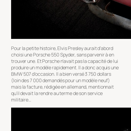
Pour la petite histoire, Elvis Presley aurait d’abord
choisi une Porsche 550 Spyder, sans parvenir à en
trouver une. Et Porsche n’avait pas la capacité de lui
produire un modèle rapidement. Il a donc acquis une
BMW 507 d’occasion. Il a bien versé 3 750 dollars
(loin des 7 000 demandés pour un modèle neuf)
mais la facture, rédigée en allemand, mentionnait
qu’il devait la rendre au terme de son service
militaire…