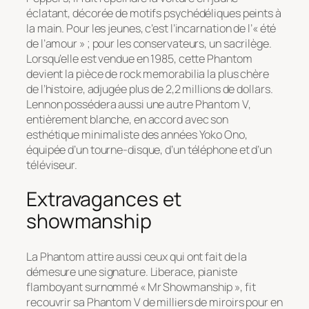
éclatant, décorée de motifs psychédéliques peints à
la main. Pour les jeunes, c’est l’incarnation de l’« été
de l’amour » ; pour les conservateurs, un sacrilège.
Lorsqu’elle est vendue en 1985, cette Phantom
devient la pièce de rock memorabilia la plus chère
de l’histoire, adjugée plus de 2,2 millions de dollars.
Lennon possédera aussi une autre Phantom V,
entièrement blanche, en accord avec son
esthétique minimaliste des années Yoko Ono,
équipée d’un tourne-disque, d’un téléphone et d’un
téléviseur.
Extravagances et
showmanship
La Phantom attire aussi ceux qui ont fait de la
démesure une signature. Liberace, pianiste
flamboyant surnommé « Mr Showmanship », fit
recouvrir sa Phantom V de milliers de miroirs pour en