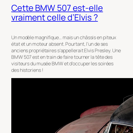
Cette BMW 507 est-elle
vraiment celle d’Elvis ?
Un modèle magnifique… mais un châssis en piteux
état et un moteur absent. Pourtant, l’un de ses
anciens propriétaires s’appellerait Elvis Presley. Une
BMW 507 est en train de faire tourner la tête des
visiteurs du musée BMW et d’occuper les soirées
des historiens !