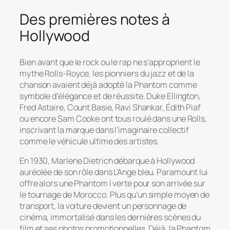
Des premières notes à
Hollywood
Bien avant que le rock ou le rap ne s’approprient le
mythe Rolls-Royce, les pionniers du jazz et de la
chanson avaient déjà adopté la Phantom comme
symbole d’élégance et de réussite. Duke Ellington,
Fred Astaire, Count Basie, Ravi Shankar, Édith Piaf
ou encore Sam Cooke ont tous roulé dans une Rolls,
inscrivant la marque dans l’imaginaire collectif
comme le véhicule ultime des artistes.
En 1930, Marlene Dietrich débarque à Hollywood
auréolée de son rôle dans
L’Ange bleu
. Paramount lui
offre alors une Phantom I verte pour son arrivée sur
le tournage de
Morocco
. Plus qu’un simple moyen de
transport, la voiture devient un personnage de
cinéma, immortalisé dans les dernières scènes du
film et ses photos promotionnelles. Déjà, la Phantom