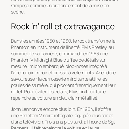
s’impose comme un prolongement de la mise en
scène.
Rock ‘n’ roll et extravagance
Dans les années 1950 et 1960, le rock transforme la
Phantom en instrument de liberté. Elvis Presley, au
sommet de sa carrière, commande en 1963 une
Phantom V Midnight Blue truffée de détails sur
mesure : micro embarqué, bloc-notes intégré à
l’accoudoir, miroir et brosse à vêtements. Anecdote
savoureuse : la carrosserie miroitante attire les
poules de sa mère, qui picorent frénétiquement leur
reflet. Pour éviter les éclats, Elvis finit par faire
repeindre sa voiture en bleu clair métallisé.
John Lennon va encore plus loin. En 1964, il s’offre
une Phantom V noire intégrale, équipée d’un bar et
d’une télévision. Trois ans plus tard, à l’heure de
Sgt
Pepper’s
, il fait repeindre la voiture en jaune