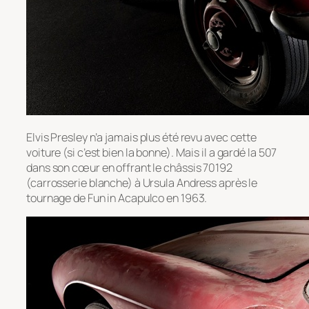
Elvis Presley n’a jamais plus été revu avec cette
voiture (si c’est bien la bonne). Mais il a gardé la 507
dans son cœur en offrant le châssis 70192
(carrosserie blanche) à Ursula Andress après le
tournage de Fun in Acapulco en 1963.