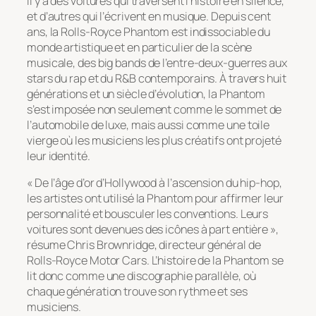
Il y a des voitures qui traversent l’histoire en silence,
et d’autres qui l’écrivent en musique. Depuis cent
ans, la Rolls-Royce Phantom est indissociable du
monde artistique et en particulier de la scène
musicale, des big bands de l’entre-deux-guerres aux
stars du rap et du R&B contemporains. À travers huit
générations et un siècle d’évolution, la Phantom
s’est imposée non seulement comme le sommet de
l’automobile de luxe, mais aussi comme une toile
vierge où les musiciens les plus créatifs ont projeté
leur identité.
« De l’âge d’or d’Hollywood à l’ascension du hip-hop,
les artistes ont utilisé la Phantom pour affirmer leur
personnalité et bousculer les conventions. Leurs
voitures sont devenues des icônes à part entière »,
résume Chris Brownridge, directeur général de
Rolls-Royce Motor Cars. L’histoire de la Phantom se
lit donc comme une discographie parallèle, où
chaque génération trouve son rythme et ses
musiciens.