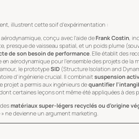
, illustrent cette soif d’expérimentation :
aérodynamique, conçu avec l’aide de
Frank Costin
, in
te, presque de vaisseau spatial, et un poids plume (souv
te de son besoin de performance
. Elle établit des r
ce en aérodynamique pour l’ensemble des projets de la 
lamour, le prototype
SID
(
Structure Isolation and Dyna
ire d’ingénierie crucial. Il combinait
suspension activ
e projet a permis aux ingénieurs de
quantifier l’intangi
dont certaines leçons ont même été appliquées à des pro
r des
matériaux super-légers recyclés ou d’origine vé
 » ne devienne un argument marketing.