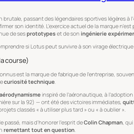
 brutale, passant des légendaires sportives légères à l
mer son identité. L’exercice actuel de la marque n’est pa
nnue de ses
prototypes
et de son
ingénierie expérime
omprendre si Lotus peut survivre à son virage électrique
 la course)
nconnus est la marque de fabrique de l’entreprise, souv
le
curiosité technique
.
aérodynamisme
inspiré de l’aéronautique, à l’adoption
ère sur la 92) — ont été des victoires immédiates,
quit
ojets classés « à utiliser plus tard » ou « à oublier ».
le passé, mais d’honorer l’esprit de
Colin Chapman
, qu
en
remettant tout en question
.