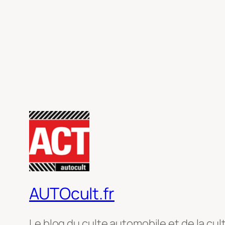
AUTOcult.fr
Le blog du culte automobile et de la cul