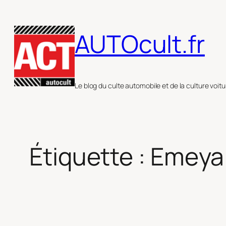
Aller
au
AUTOcult.fr
contenu
Le blog du culte automobile et de la culture voitu
Étiquette :
Emeya