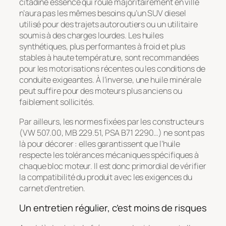
citadine essence qui roule majoritairement en ville
n’aura pas les mêmes besoins qu’un SUV diesel
utilisé pour des trajets autoroutiers ou un utilitaire
soumis à des charges lourdes. Les huiles
synthétiques, plus performantes à froid et plus
stables à haute température, sont recommandées
pour les motorisations récentes ou les conditions de
conduite exigeantes. À l’inverse, une huile minérale
peut suffire pour des moteurs plus anciens ou
faiblement sollicités.
Par ailleurs, les normes fixées par les constructeurs
(VW 507.00, MB 229.51, PSA B71 2290…) ne sont pas
là pour décorer : elles garantissent que l’huile
respecte les tolérances mécaniques spécifiques à
chaque bloc moteur. Il est donc primordial de vérifier
la compatibilité du produit avec les exigences du
carnet d’entretien.
Un entretien régulier, c’est moins de risques