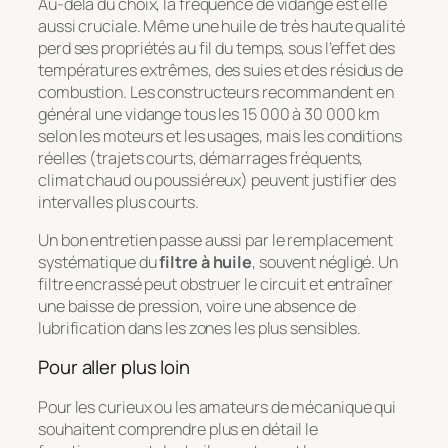
Au-delà du choix, la fréquence de vidange est elle
aussi cruciale. Même une huile de très haute qualité
perd ses propriétés au fil du temps, sous l’effet des
températures extrêmes, des suies et des résidus de
combustion. Les constructeurs recommandent en
général une vidange tous les 15 000 à 30 000 km
selon les moteurs et les usages, mais les conditions
réelles (trajets courts, démarrages fréquents,
climat chaud ou poussiéreux) peuvent justifier des
intervalles plus courts.
Un bon entretien passe aussi par le remplacement
systématique du
filtre à huile
, souvent négligé. Un
filtre encrassé peut obstruer le circuit et entraîner
une baisse de pression, voire une absence de
lubrification dans les zones les plus sensibles.
Pour aller plus loin
Pour les curieux ou les amateurs de mécanique qui
souhaitent comprendre plus en détail le